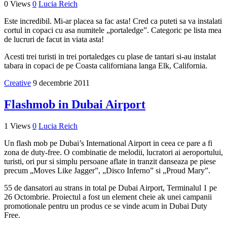
0 Views
0
Lucia Reich
Este incredibil. Mi-ar placea sa fac asta! Cred ca puteti sa va instalati
cortul in copaci cu asa numitele „portaledge”. Categoric pe lista mea
de lucruri de facut in viata asta!
Acesti trei turisti in trei portaledges cu plase de tantari si-au instalat
tabara in copaci de pe Coasta californiana langa Elk, California.
Creative
9 decembrie 2011
Flashmob in Dubai Airport
1 Views
0
Lucia Reich
Un flash mob pe Dubai’s International Airport in ceea ce pare a fi
zona de duty-free. O combinatie de melodii, lucratori ai aeroportului,
turisti, ori pur si simplu persoane aflate in tranzit danseaza pe piese
precum „Moves Like Jagger”, „Disco Inferno” si „Proud Mary”.
55 de dansatori au strans in total pe Dubai Airport, Terminalul 1 pe
26 Octombrie. Proiectul a fost un element cheie ak unei campanii
promotionale pentru un produs ce se vinde acum in Dubai Duty
Free.