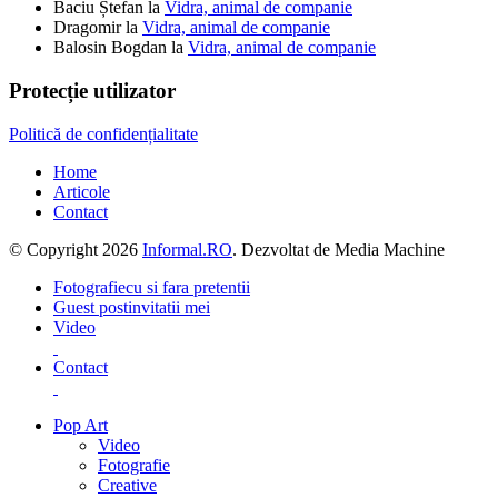
Baciu Ștefan
la
Vidra, animal de companie
Dragomir
la
Vidra, animal de companie
Balosin Bogdan
la
Vidra, animal de companie
Protecție utilizator
Politică de confidențialitate
Home
Articole
Contact
© Copyright 2026
Informal.RO
. Dezvoltat de Media Machine
Fotografie
cu si fara pretentii
Guest post
invitatii mei
Video
Contact
Pop Art
Video
Fotografie
Creative