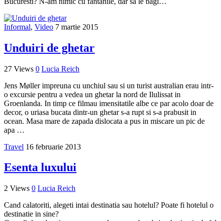
Bucuresti? N-am nimic cu fantanile, dar sa le bagi…
Informal
,
Video
7 martie 2015
Unduiri de ghetar
27 Views
0
Lucia Reich
Jens Møller impreuna cu unchiul sau si un turist australian erau intr-
o excursie pentru a vedea un ghetar la nord de Ilulissat in
Groenlanda. In timp ce filmau imensitatile albe ce par acolo doar de
decor, o uriasa bucata dintr-un ghetar s-a rupt si s-a prabusit in
ocean. Masa mare de zapada dislocata a pus in miscare un pic de
apa …
Travel
16 februarie 2013
Esenta luxului
2 Views
0
Lucia Reich
Cand calatoriti, alegeti intai destinatia sau hotelul? Poate fi hotelul o
destinatie in sine?