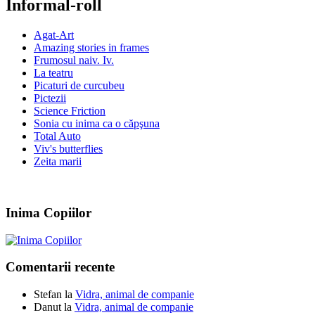
Informal-roll
Agat-Art
Amazing stories in frames
Frumosul naiv. Iv.
La teatru
Picaturi de curcubeu
Pictezii
Science Friction
Sonia cu inima ca o căpşuna
Total Auto
Viv's butterflies
Zeita marii
Inima Copiilor
Comentarii recente
Stefan
la
Vidra, animal de companie
Danut
la
Vidra, animal de companie