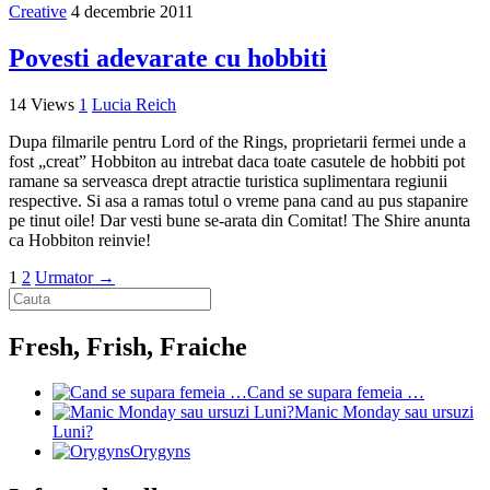
Creative
4 decembrie 2011
Povesti adevarate cu hobbiti
14 Views
1
Lucia Reich
Dupa filmarile pentru Lord of the Rings, proprietarii fermei unde a
fost „creat” Hobbiton au intrebat daca toate casutele de hobbiti pot
ramane sa serveasca drept atractie turistica suplimentara regiunii
respective. Si asa a ramas totul o vreme pana cand au pus stapanire
pe tinut oile! Dar vesti bune se-arata din Comitat! The Shire anunta
ca Hobbiton reinvie!
1
2
Urmator →
Fresh, Frish, Fraiche
Cand se supara femeia …
Manic Monday sau ursuzi
Luni?
Orygyns