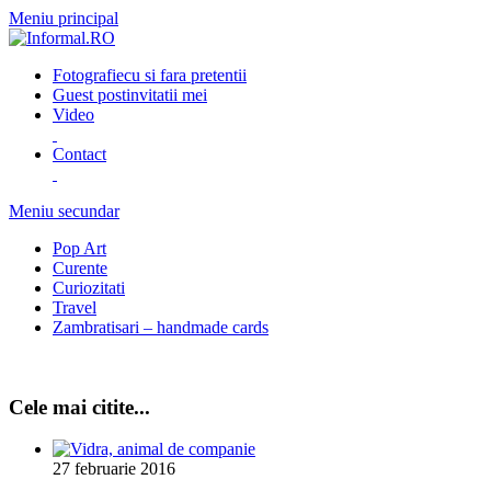
Meniu principal
Fotografie
cu si fara pretentii
Guest post
invitatii mei
Video
Contact
Meniu secundar
Pop Art
Curente
Curiozitati
Travel
Zambratisari – handmade cards
Cele mai citite...
27 februarie 2016