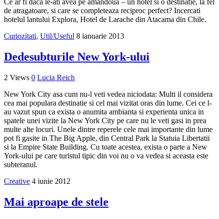
Ce ar fi daca le-ati avea pe amandoua – un hotel si o destinatie, la fel
de atragatoare, si care se completeaza reciproc perfect? Incercati
hotelul lantului Explora, Hotel de Larache din Atacama din Chile.
Curiozitati
,
Util/Useful
8 ianuarie 2013
Dedesubturile New York-ului
2 Views
0
Lucia Reich
New York City asa cum nu-l veti vedea niciodata: Multi il considera
cea mai populara destinatie si cel mai vizitat oras din lume. Cei ce l-
au vazut spun ca exista o anumita ambianta si experienta unica in
spatele unei vizite la New York City pe care nu le veti gasi in prea
multe alte locuri. Unele dintre reperele cele mai importante din lume
pot fi gasite in The Big Apple, din Central Park la Statuia Libertatii
si la Empire State Building. Cu toate acestea, exista o parte a New
York-ului pe care turistul tipic din voi nu o va vedea si aceasta este
subteranul.
Creative
4 iunie 2012
Mai aproape de stele