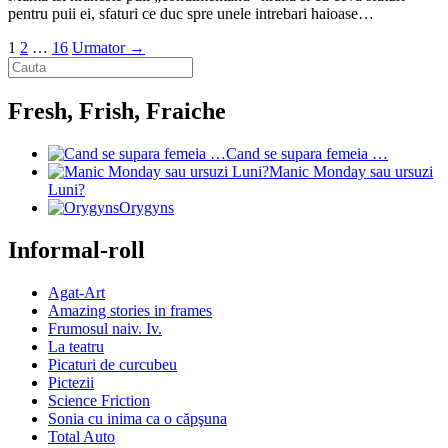
pentru puii ei, sfaturi ce duc spre unele intrebari haioase…
1
2
…
16
Urmator →
Fresh, Frish, Fraiche
Cand se supara femeia …
Manic Monday sau ursuzi
Luni?
Orygyns
Informal-roll
Agat-Art
Amazing stories in frames
Frumosul naiv. Iv.
La teatru
Picaturi de curcubeu
Pictezii
Science Friction
Sonia cu inima ca o căpşuna
Total Auto