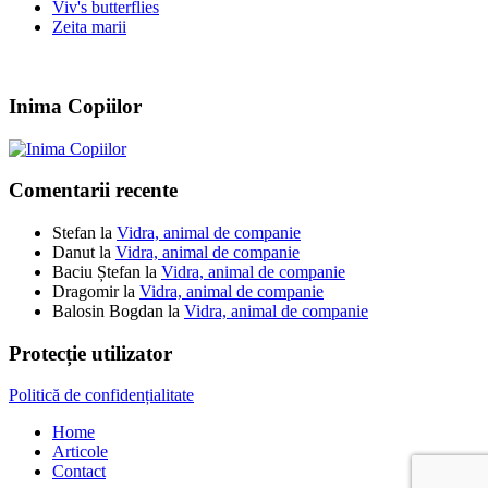
Viv's butterflies
Zeita marii
Inima Copiilor
Comentarii recente
Stefan
la
Vidra, animal de companie
Danut
la
Vidra, animal de companie
Baciu Ștefan
la
Vidra, animal de companie
Dragomir
la
Vidra, animal de companie
Balosin Bogdan
la
Vidra, animal de companie
Protecție utilizator
Politică de confidențialitate
Home
Articole
Contact