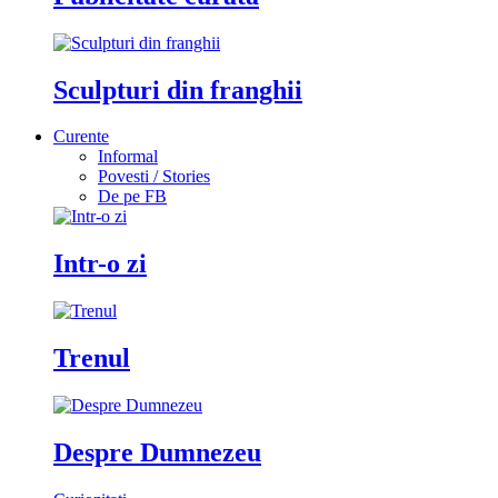
Sculpturi din franghii
Curente
Informal
Povesti / Stories
De pe FB
Intr-o zi
Trenul
Despre Dumnezeu