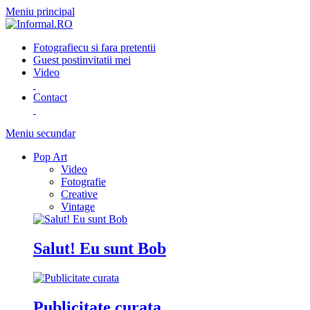
Meniu principal
Fotografie
cu si fara pretentii
Guest post
invitatii mei
Video
Contact
Meniu secundar
Pop Art
Video
Fotografie
Creative
Vintage
Salut! Eu sunt Bob
Publicitate curata