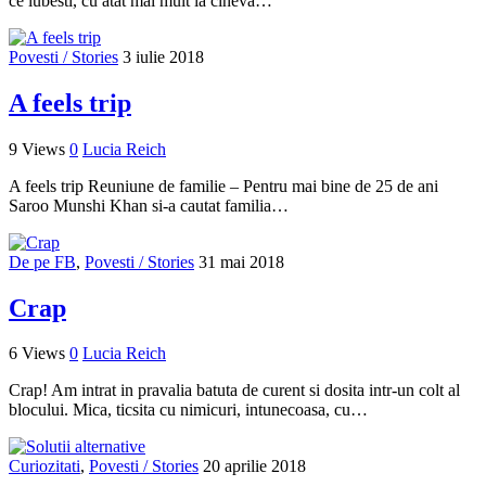
ce iubesti, cu atat mai mult la cineva…
Povesti / Stories
3 iulie 2018
A feels trip
9 Views
0
Lucia Reich
A feels trip Reuniune de familie – Pentru mai bine de 25 de ani
Saroo Munshi Khan si-a cautat familia…
De pe FB
,
Povesti / Stories
31 mai 2018
Crap
6 Views
0
Lucia Reich
Crap! Am intrat in pravalia batuta de curent si dosita intr-un colt al
blocului. Mica, ticsita cu nimicuri, intunecoasa, cu…
Curiozitati
,
Povesti / Stories
20 aprilie 2018