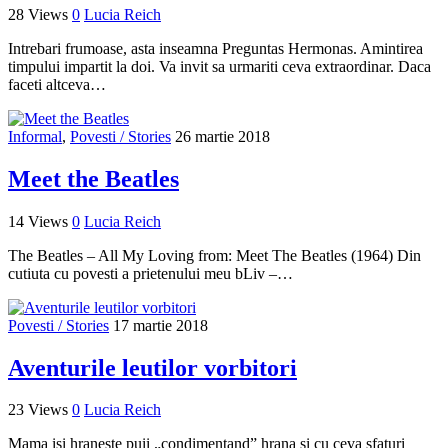
28 Views
0
Lucia Reich
Intrebari frumoase, asta inseamna Preguntas Hermonas. Amintirea
timpului impartit la doi. Va invit sa urmariti ceva extraordinar. Daca
faceti altceva…
Informal
,
Povesti / Stories
26 martie 2018
Meet the Beatles
14 Views
0
Lucia Reich
The Beatles – All My Loving from: Meet The Beatles (1964) Din
cutiuta cu povesti a prietenului meu bLiv –…
Povesti / Stories
17 martie 2018
Aventurile leutilor vorbitori
23 Views
0
Lucia Reich
Mama isi hraneste puii „condimentand” hrana si cu ceva sfaturi