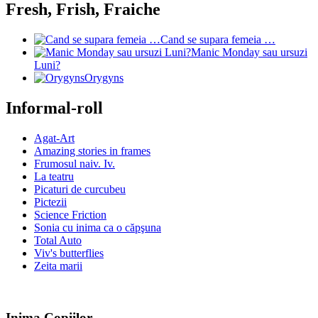
Fresh, Frish, Fraiche
Cand se supara femeia …
Manic Monday sau ursuzi
Luni?
Orygyns
Informal-roll
Agat-Art
Amazing stories in frames
Frumosul naiv. Iv.
La teatru
Picaturi de curcubeu
Pictezii
Science Friction
Sonia cu inima ca o căpşuna
Total Auto
Viv's butterflies
Zeita marii
Inima Copiilor