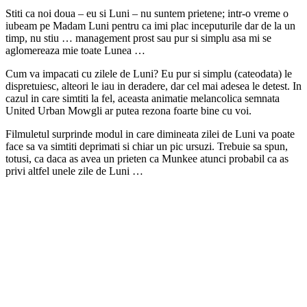
Stiti ca noi doua – eu si Luni – nu suntem prietene; intr-o vreme o
iubeam pe Madam Luni pentru ca imi plac inceputurile dar de la un
timp, nu stiu … management prost sau pur si simplu asa mi se
aglomereaza mie toate Lunea …
Cum va impacati cu zilele de Luni? Eu pur si simplu (cateodata) le
dispretuiesc, alteori le iau in deradere, dar cel mai adesea le detest. In
cazul in care simtiti la fel, aceasta animatie melancolica semnata
United Urban Mowgli ar putea rezona foarte bine cu voi.
Filmuletul surprinde modul in care dimineata zilei de Luni va poate
face sa va simtiti deprimati si chiar un pic ursuzi. Trebuie sa spun,
totusi, ca daca as avea un prieten ca Munkee atunci probabil ca as
privi altfel unele zile de Luni …