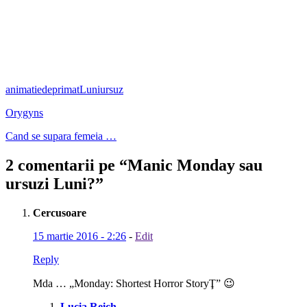
animatie
deprimat
Luni
ursuz
Orygyns
Cand se supara femeia …
2 comentarii pe “
Manic Monday sau
ursuzi Luni?
”
Cercusoare
15 martie 2016 - 2:26
-
Edit
Reply
Mda … „Monday: Shortest Horror StoryŢ” 😉
Lucia Reich