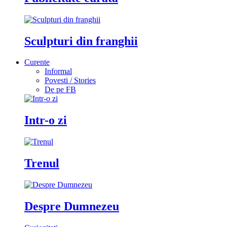
Sculpturi din franghii
Curente
Informal
Povesti / Stories
De pe FB
Intr-o zi
Trenul
Despre Dumnezeu