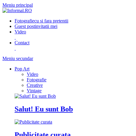
Meniu principal
Fotografie
cu si fara pretentii
Guest post
invitatii mei
Video
Contact
Meniu secundar
Pop Art
Video
Fotografie
Creative
Vintage
Salut! Eu sunt Bob
Publicitate curata