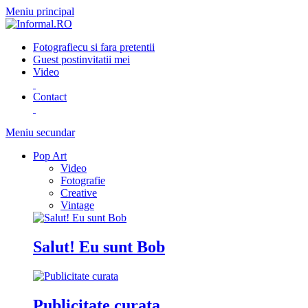
Meniu principal
Fotografie
cu si fara pretentii
Guest post
invitatii mei
Video
Contact
Meniu secundar
Pop Art
Video
Fotografie
Creative
Vintage
Salut! Eu sunt Bob
Publicitate curata