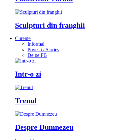
Sculpturi din franghii
Curente
Informal
Povesti / Stories
De pe FB
Intr-o zi
Trenul
Despre Dumnezeu