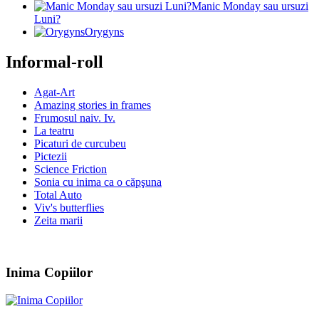
Manic Monday sau ursuzi
Luni?
Orygyns
Informal-roll
Agat-Art
Amazing stories in frames
Frumosul naiv. Iv.
La teatru
Picaturi de curcubeu
Pictezii
Science Friction
Sonia cu inima ca o căpşuna
Total Auto
Viv's butterflies
Zeita marii
Inima Copiilor