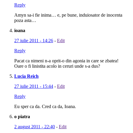
Reply
Amyn sa-i fie inima… e, pe bune, induiosator de inocenta
poza asta…
ioana
27 iulie 2011 - 14:26
-
Edit
Reply
Pacat ca nimeni n-a oprit-o din agonia in care se zbatea!
Oare o fi linistita acolo in ceruri unde s-a dus?
Lucia Reich
27 iulie 2011 - 15:44
-
Edit
Reply
Eu sper ca da. Cred ca da, Ioana.
o piatra
2 august 2011 - 22:40
-
Edit