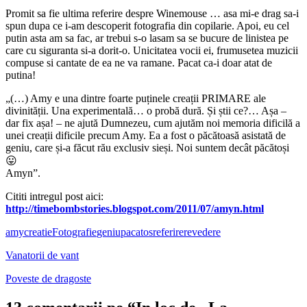
Promit sa fie ultima referire despre Winemouse … asa mi-e drag sa-i
spun dupa ce i-am descoperit fotografia din copilarie. Apoi, eu cel
putin asta am sa fac, ar trebui s-o lasam sa se bucure de linistea pe
care cu siguranta si-a dorit-o. Unicitatea vocii ei, frumusetea muzicii
compuse si cantate de ea ne va ramane. Pacat ca-i doar atat de
putina!
„(…) Amy e una dintre foarte puținele creații PRIMARE ale
divinității. Una experimentală… o probă dură. Și știi ce?… Așa –
dar fix așa! – ne ajută Dumnezeu, cum ajutăm noi memoria dificilă a
unei creații dificile precum Amy. Ea a fost o păcătoasă asistată de
geniu, care și-a făcut rău exclusiv sieși. Noi suntem decât păcătoși
😛
Amyn”.
Cititi intregul post aici:
http://timebombstories.blogspot.com/2011/07/amyn.html
amy
creatie
Fotografie
geniu
pacatos
referire
revedere
Vanatorii de vant
Poveste de dragoste