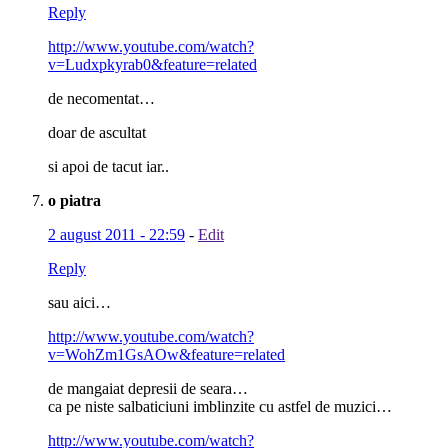
Reply
http://www.youtube.com/watch?
v=Ludxpkyrab0&feature=related
de necomentat…
doar de ascultat
si apoi de tacut iar..
o piatra
2 august 2011 - 22:59
-
Edit
Reply
sau aici…
http://www.youtube.com/watch?
v=WohZm1GsAOw&feature=related
de mangaiat depresii de seara…
ca pe niste salbaticiuni imblinzite cu astfel de muzici…
http://www.youtube.com/watch?