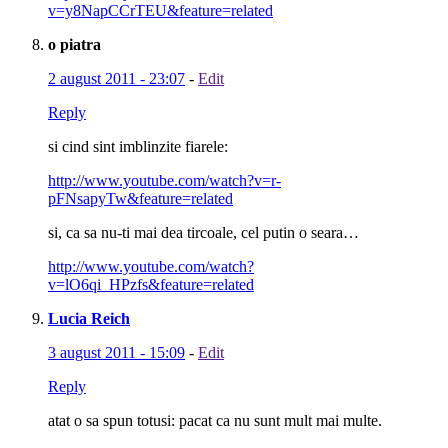
v=y8NapCCrTEU&feature=related
o piatra
2 august 2011 - 23:07
-
Edit
Reply
si cind sint imblinzite fiarele:
http://www.youtube.com/watch?v=r-
pFNsapyTw&feature=related
si, ca sa nu-ti mai dea tircoale, cel putin o seara…
http://www.youtube.com/watch?
v=lO6qi_HPzfs&feature=related
Lucia Reich
3 august 2011 - 15:09
-
Edit
Reply
atat o sa spun totusi: pacat ca nu sunt mult mai multe.