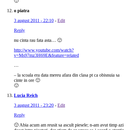
🙂
o piatra
3 august 2011 - 22:10
-
Edit
Reply
nu cinta rau fata asta… 🙂
http://www.youtube.com/watch?
v=Ms97mz3H69E&feature=related
…
– la scoala era data mereu afara din clasa pt ca obisnuia sa
cinte in ore 🙂
🙂
Lucia Reich
3 august 2011 - 23:20
-
Edit
Reply
🙂 Abia acum am reusit sa ascult piesele; n-am avut timp azi