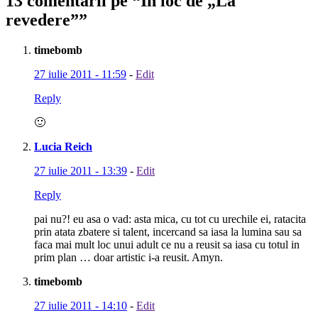
13 comentarii pe “
In loc de „La
revedere”
”
timebomb
27 iulie 2011 - 11:59
-
Edit
Reply
🙂
Lucia Reich
27 iulie 2011 - 13:39
-
Edit
Reply
pai nu?! eu asa o vad: asta mica, cu tot cu urechile ei, ratacita
prin atata zbatere si talent, incercand sa iasa la lumina sau sa
faca mai mult loc unui adult ce nu a reusit sa iasa cu totul in
prim plan … doar artistic i-a reusit. Amyn.
timebomb
27 iulie 2011 - 14:10
-
Edit