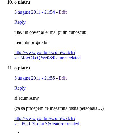
o piatra
3 august 2011 - 21:54
-
Edit
Reply
uite, un cover al ei mai putin cunoscut:
mai intii originalu’
http://www.youtube.com/watch?
v=F48yOkcQWe0&feature=related
o piatra
3 august 2011 - 21:55
-
Edit
Reply
si acum Amy-
(ca sa pricepem ce inseamna tusha personala…)
http://www.youtube.com/watch?
v=_i5UL7LqkuA&feature=related