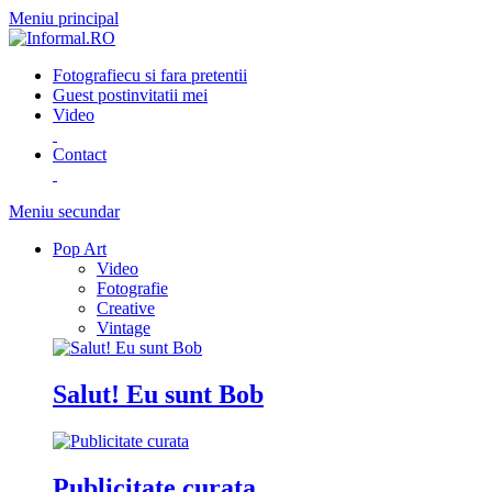
Meniu principal
Fotografie
cu si fara pretentii
Guest post
invitatii mei
Video
Contact
Meniu secundar
Pop Art
Video
Fotografie
Creative
Vintage
Salut! Eu sunt Bob
Publicitate curata