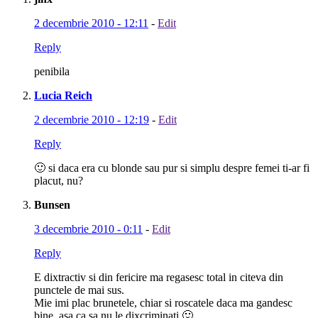
2 decembrie 2010 - 12:11
-
Edit
Reply
penibila
Lucia Reich
2 decembrie 2010 - 12:19
-
Edit
Reply
🙂 si daca era cu blonde sau pur si simplu despre femei ti-ar fi
placut, nu?
Bunsen
3 decembrie 2010 - 0:11
-
Edit
Reply
E dixtractiv si din fericire ma regasesc total in citeva din
punctele de mai sus.
Mie imi plac brunetele, chiar si roscatele daca ma gandesc
bine, asa ca sa nu le dixcriminati 🙂