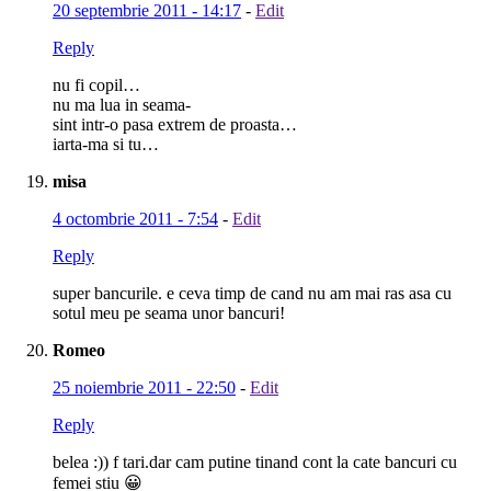
20 septembrie 2011 - 14:17
-
Edit
Reply
nu fi copil…
nu ma lua in seama-
sint intr-o pasa extrem de proasta…
iarta-ma si tu…
misa
4 octombrie 2011 - 7:54
-
Edit
Reply
super bancurile. e ceva timp de cand nu am mai ras asa cu
sotul meu pe seama unor bancuri!
Romeo
25 noiembrie 2011 - 22:50
-
Edit
Reply
belea :)) f tari.dar cam putine tinand cont la cate bancuri cu
femei stiu 😀