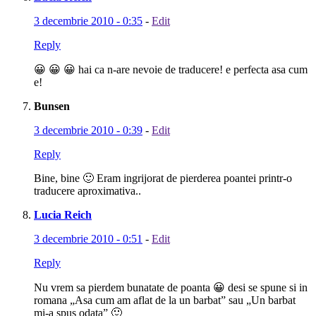
3 decembrie 2010 - 0:35
-
Edit
Reply
😀 😀 😀 hai ca n-are nevoie de traducere! e perfecta asa cum
e!
Bunsen
3 decembrie 2010 - 0:39
-
Edit
Reply
Bine, bine 🙂 Eram ingrijorat de pierderea poantei printr-o
traducere aproximativa..
Lucia Reich
3 decembrie 2010 - 0:51
-
Edit
Reply
Nu vrem sa pierdem bunatate de poanta 😀 desi se spune si in
romana „Asa cum am aflat de la un barbat” sau „Un barbat
mi-a spus odata” 🙂