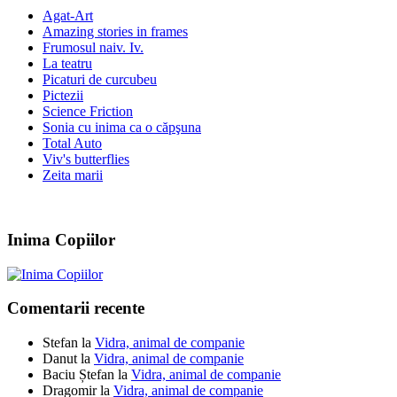
Agat-Art
Amazing stories in frames
Frumosul naiv. Iv.
La teatru
Picaturi de curcubeu
Pictezii
Science Friction
Sonia cu inima ca o căpşuna
Total Auto
Viv's butterflies
Zeita marii
Inima Copiilor
Comentarii recente
Stefan
la
Vidra, animal de companie
Danut
la
Vidra, animal de companie
Baciu Ștefan
la
Vidra, animal de companie
Dragomir
la
Vidra, animal de companie