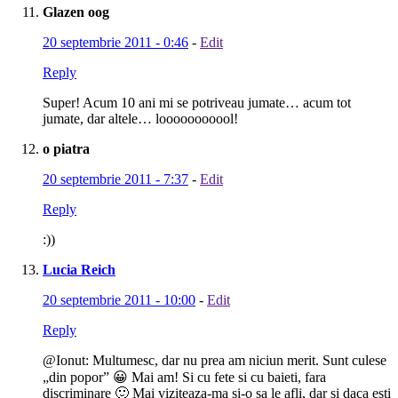
Glazen oog
20 septembrie 2011 - 0:46
-
Edit
Reply
Super! Acum 10 ani mi se potriveau jumate… acum tot
jumate, dar altele… looooooooool!
o piatra
20 septembrie 2011 - 7:37
-
Edit
Reply
:))
Lucia Reich
20 septembrie 2011 - 10:00
-
Edit
Reply
@Ionut: Multumesc, dar nu prea am niciun merit. Sunt culese
„din popor” 😀 Mai am! Si cu fete si cu baieti, fara
discriminare 🙂 Mai viziteaza-ma si-o sa le afli, dar si daca esti