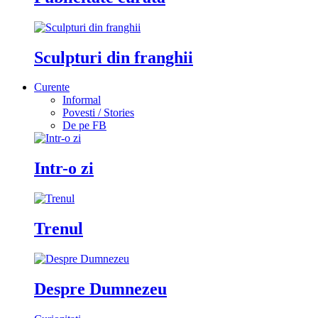
Sculpturi din franghii
Curente
Informal
Povesti / Stories
De pe FB
Intr-o zi
Trenul
Despre Dumnezeu