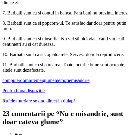
din ce zic.
7. Barbatii sunt ca si contul in banca. Fara bani nu prezinta interes.
8. Barbatii sunt ca si popcorn-ul. Te satisfac dar doar pentru putin
timp.
9. Barbatii sunt ca si ninsorile. Nu vei sti niciodata cand vin, cati
centimetri au si cat dureaza.
10. Barbatii sunt ca si copiatoarele. Servesc doar la reproducere.
11. Barbatii sunt ca si parcarea. Toate locurile bune sunt ocupate,
altele sunt dezafectate.
computer
domni
femei
glume
memorie
misandrie
Pentru buna dispozitie
Rufele murdare se duc direct in dulap!
23 comentarii pe “
Nu e misandrie, sunt
doar cateva glume
”
jinx