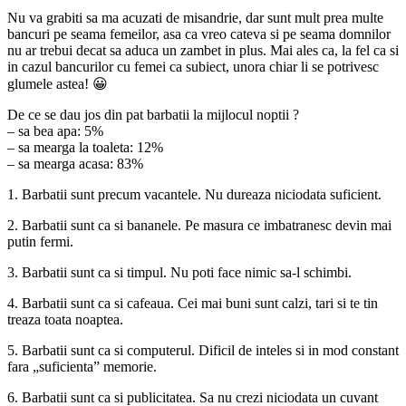
Nu va grabiti sa ma acuzati de misandrie, dar sunt mult prea multe
bancuri pe seama femeilor, asa ca vreo cateva si pe seama domnilor
nu ar trebui decat sa aduca un zambet in plus. Mai ales ca, la fel ca si
in cazul bancurilor cu femei ca subiect, unora chiar li se potrivesc
glumele astea! 😀
De ce se dau jos din pat barbatii la mijlocul noptii ?
– sa bea apa: 5%
– sa mearga la toaleta: 12%
– sa mearga acasa: 83%
1. Barbatii sunt precum vacantele. Nu dureaza niciodata suficient.
2. Barbatii sunt ca si bananele. Pe masura ce imbatranesc devin mai
putin fermi.
3. Barbatii sunt ca si timpul. Nu poti face nimic sa-l schimbi.
4. Barbatii sunt ca si cafeaua. Cei mai buni sunt calzi, tari si te tin
treaza toata noaptea.
5. Barbatii sunt ca si computerul. Dificil de inteles si in mod constant
fara „suficienta” memorie.
6. Barbatii sunt ca si publicitatea. Sa nu crezi niciodata un cuvant