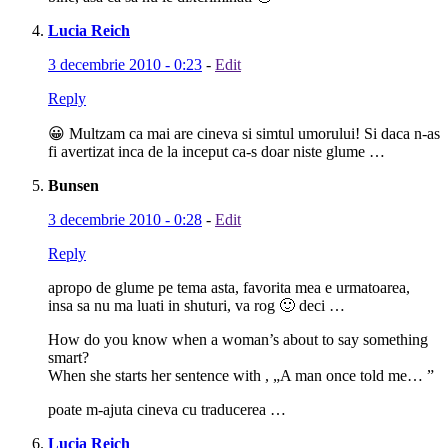
Lucia Reich
3 decembrie 2010 - 0:23
-
Edit
Reply
😀 Multzam ca mai are cineva si simtul umorului! Si daca n-as
fi avertizat inca de la inceput ca-s doar niste glume …
Bunsen
3 decembrie 2010 - 0:28
-
Edit
Reply
apropo de glume pe tema asta, favorita mea e urmatoarea,
insa sa nu ma luati in shuturi, va rog 🙂 deci …
How do you know when a woman’s about to say something
smart?
When she starts her sentence with , „A man once told me… ”
poate m-ajuta cineva cu traducerea …
Lucia Reich