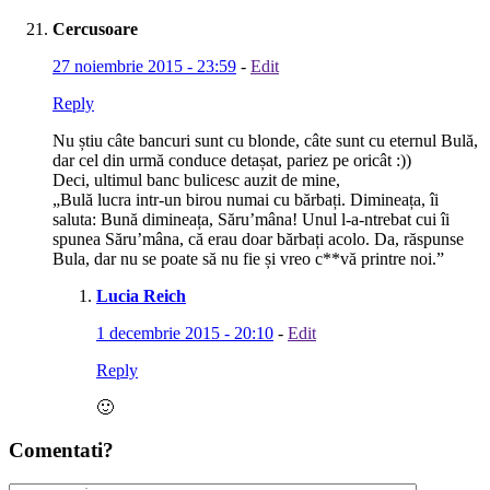
Cercusoare
27 noiembrie 2015 - 23:59
-
Edit
Reply
Nu știu câte bancuri sunt cu blonde, câte sunt cu eternul Bulă,
dar cel din urmă conduce detașat, pariez pe oricât :))
Deci, ultimul banc bulicesc auzit de mine,
„Bulă lucra intr-un birou numai cu bărbați. Dimineața, îi
saluta: Bună dimineața, Săru’mâna! Unul l-a-ntrebat cui îi
spunea Săru’mâna, că erau doar bărbați acolo. Da, răspunse
Bula, dar nu se poate să nu fie și vreo c**vă printre noi.”
Lucia Reich
1 decembrie 2015 - 20:10
-
Edit
Reply
🙂
Comentati?