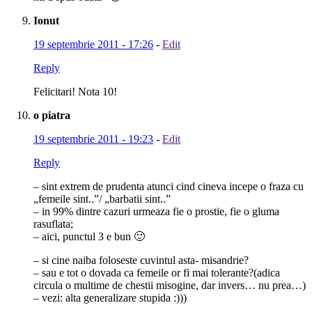
Ionut
19 septembrie 2011 - 17:26
-
Edit
Reply
Felicitari! Nota 10!
o piatra
19 septembrie 2011 - 19:23
-
Edit
Reply
– sint extrem de prudenta atunci cind cineva incepe o fraza cu
„femeile sint..”/ „barbatii sint..”
– in 99% dintre cazuri urmeaza fie o prostie, fie o gluma
rasuflata;
– aici, punctul 3 e bun 🙂
– si cine naiba foloseste cuvintul asta- misandrie?
– sau e tot o dovada ca femeile or fi mai tolerante?(adica
circula o multime de chestii misogine, dar invers… nu prea…)
– vezi: alta generalizare stupida :)))