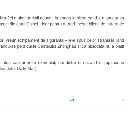
Ma Jei a uimit turistii adunati la coada la bilete cand s-a apucat sa
stel din estul Chinei, doar pentru a „sari” peste biletul de intrare de
ri vreun echipament de siguranta – le-a spus celor stransi la rand
randu-se pe zidurile Castelului Zhonghau si ca niciodata nu a platit
zitatori sa-i urmeze exemplul, doi dintre ei cazand si rupandu-si
tie. (foto: Daily Mail)
Dor