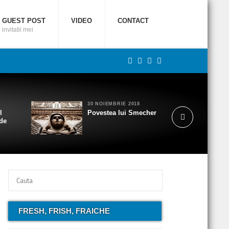
GUEST POST
VIDEO
CONTACT
invitatii mei
30 NOIEMBRIE 2018
l
Povestea lui Smecher
 de
FRESH, FRISH, FRAICHE