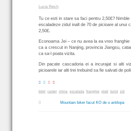
Lucia Reich
Tu ce esti in stare sa faci pentru 2,50£? Nimble 
escaladeze zidul inalt de 70 de picioare al unui ca
2,50£.
Econoama Jei – ce nu avea la ea vreo franghie o
ca a crescut in Nanjing, provincia Jiangsu, cata
ca sa-l poata vizita.
Din pacate cascadoria ei a incurajat si alti vi
picioarele iar alti trei trebuind sa fie salvati de poli
bilet
castel
china
escalada
franghie
plati
turist
zid
Mountain biker facut KO de o antilopa