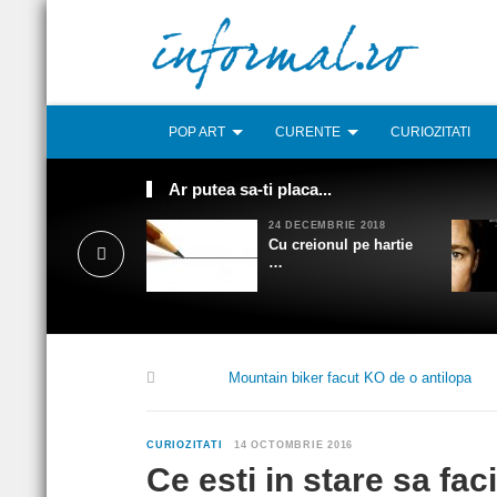
POP ART
CURENTE
CURIOZITATI
Ar putea sa-ti placa...
24 DECEMBRIE 2018
Cu creionul pe hartie
…
Mountain biker facut KO de o antilopa
CURIOZITATI
14 OCTOMBRIE 2016
Ce esti in stare sa fac