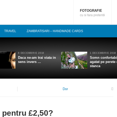
FOTOGRAFIE
cu si fara pretentii
TRAVEL
ZAMBRATISARI – HANDMADE CARDS
8 DECEMBRIE 2018
1 DECEMBRIE 2018
Daca ne-am trai viata in
Somn confortabi
sens invers …
agatat pe perete
stanca
Dor
0
i pentru £2,50?