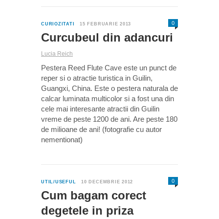
0
CURIOZITATI
15 FEBRUARIE 2013
Curcubeul din adancuri
Lucia Reich
Pestera Reed Flute Cave este un punct de
reper si o atractie turistica in Guilin,
Guangxi, China. Este o pestera naturala de
calcar luminata multicolor si a fost una din
cele mai interesante atractii din Guilin
vreme de peste 1200 de ani. Are peste 180
de milioane de ani! (fotografie cu autor
nementionat)
0
UTIL/USEFUL
10 DECEMBRIE 2012
Cum bagam corect
degetele in priza