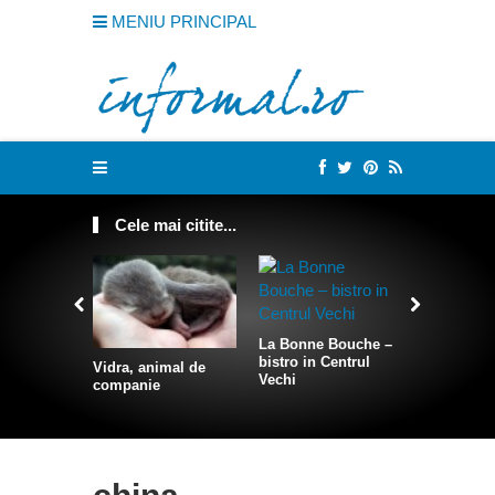
MENIU PRINCIPAL
Cele mai citite...
La Bonne Bouche –
bistro in Centrul
Vidra, animal de
Cum sa te
Vechi
companie
intr-o sire