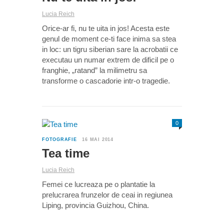
Lucia Reich
Orice-ar fi, nu te uita in jos! Acesta este
genul de moment ce-ti face inima sa stea
in loc: un tigru siberian sare la acrobatii ce
executau un numar extrem de dificil pe o
franghie, „ratand” la milimetru sa
transforme o cascadorie intr-o tragedie.
0
FOTOGRAFIE
16 MAI 2014
Tea time
Lucia Reich
Femei ce lucreaza pe o plantatie la
prelucrarea frunzelor de ceai in regiunea
Liping, provincia Guizhou, China.