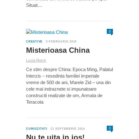
Situat…
0
CREATIVE
5 FEBRUARIE 2015
Misterioasa China
Lucia Reich
Ce stim despre China: Epoca Ming, Palatul
Interzis – resedinta familiei imperiale
vreme de 500 de ani, Marele Zid – una din
cele mai indraznete si impunatoare
constructii realizate de om, Armata de
Teracota
0
CURIOZITATI
21 SEPTEMBRIE 2014
Nu te uita in jos!