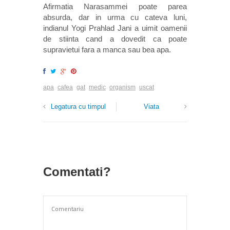
Afirmatia Narasammei poate parea
absurda, dar in urma cu cateva luni,
indianul Yogi Prahlad Jani a uimit oamenii
de stiinta cand a dovedit ca poate
supravietui fara a manca sau bea apa.
apa
cafea
gat
medic
organism
uscat
Legatura cu timpul
Viata
Comentati?