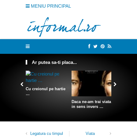
MENIU PRINCIPAL
Ar putea sa-ti placa...
Cu creionul pe hartie
…
Somn conf
agatat pe 
Daca ne-am trai viata
stanca
in sens invers …
Legatura cu timpul
Viata