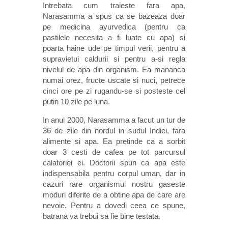
Intrebata cum traieste fara apa,
Narasamma a spus ca se bazeaza doar
pe medicina ayurvedica (pentru ca
pastilele necesita a fi luate cu apa) si
poarta haine ude pe timpul verii, pentru a
supravietui caldurii si pentru a-si regla
nivelul de apa din organism. Ea mananca
numai orez, fructe uscate si nuci, petrece
cinci ore pe zi rugandu-se si posteste cel
putin 10 zile pe luna.
In anul 2000, Narasamma a facut un tur de
36 de zile din nordul in sudul Indiei, fara
alimente si apa. Ea pretinde ca a sorbit
doar 3 cesti de cafea pe tot parcursul
calatoriei ei. Doctorii spun ca apa este
indispensabila pentru corpul uman, dar in
cazuri rare organismul nostru gaseste
moduri diferite de a obtine apa de care are
nevoie. Pentru a dovedi ceea ce spune,
batrana va trebui sa fie bine testata.