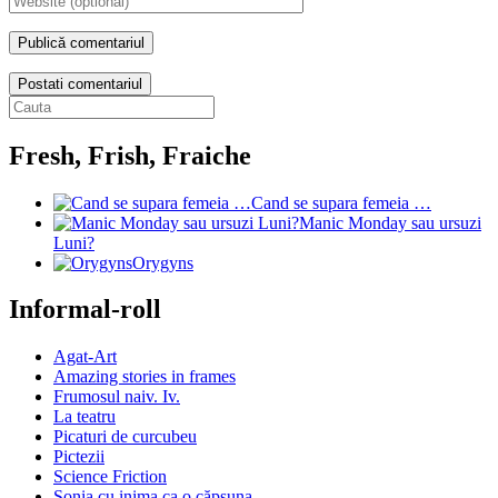
Postati comentariul
Fresh, Frish, Fraiche
Cand se supara femeia …
Manic Monday sau ursuzi
Luni?
Orygyns
Informal-roll
Agat-Art
Amazing stories in frames
Frumosul naiv. Iv.
La teatru
Picaturi de curcubeu
Pictezii
Science Friction
Sonia cu inima ca o căpşuna