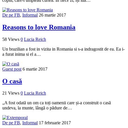
copiii, care-i umpleau curtea. În fiece zi, își lua…
De pe FB
,
Informal
26 martie 2017
Reasons to love Romania
58 Views
0
Lucia Reich
Un brazilian a fost in vizita in Romania si s-a indragostit de ea. Ea i-
a furat inima si el a…
Guest post
6 martie 2017
O casă
21 Views
0
Lucia Reich
„A fost odată un om ca toți oamenii care și-a construit o casă
undeva, la munte, lângă o pădure de…
De pe FB
,
Informal
17 februarie 2017