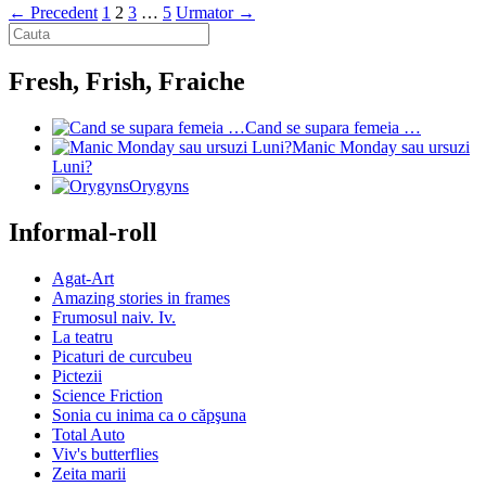
← Precedent
1
2
3
…
5
Urmator →
Fresh, Frish, Fraiche
Cand se supara femeia …
Manic Monday sau ursuzi
Luni?
Orygyns
Informal-roll
Agat-Art
Amazing stories in frames
Frumosul naiv. Iv.
La teatru
Picaturi de curcubeu
Pictezii
Science Friction
Sonia cu inima ca o căpşuna
Total Auto
Viv's butterflies
Zeita marii