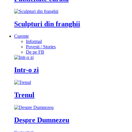
Sculpturi din franghii
Curente
Informal
Povesti / Stories
De pe FB
Intr-o zi
Trenul
Despre Dumnezeu