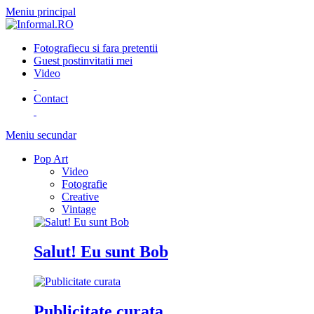
Meniu principal
Fotografie
cu si fara pretentii
Guest post
invitatii mei
Video
Contact
Meniu secundar
Pop Art
Video
Fotografie
Creative
Vintage
Salut! Eu sunt Bob
Publicitate curata