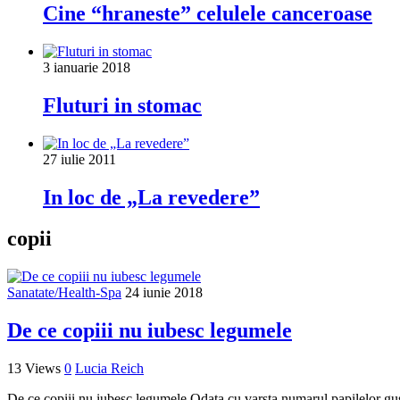
Cine “hraneste” celulele canceroase
3 ianuarie 2018
Fluturi in stomac
27 iulie 2011
In loc de „La revedere”
copii
Sanatate/Health-Spa
24 iunie 2018
De ce copiii nu iubesc legumele
13 Views
0
Lucia Reich
De ce copiii nu iubesc legumele Odata cu varsta numarul papilelor gu