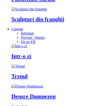
Sculpturi din franghii
Curente
Informal
Povesti / Stories
De pe FB
Intr-o zi
Trenul
Despre Dumnezeu