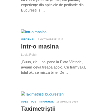
experiențe din spitalele de pediatrie din
București. și…
2
INFORMAL
9 OCTOMBRIE 2015
Intr-o masina
Lucia Reich
„Buun, zic – hai pana la Piata Victoriei,
aveam ceva treaba acolo. Cu tramvaiul,
totul ok, se misca bine. De…
1
GUEST POST
,
INFORMAL
18 APRILIE 2015
Taximetriștii