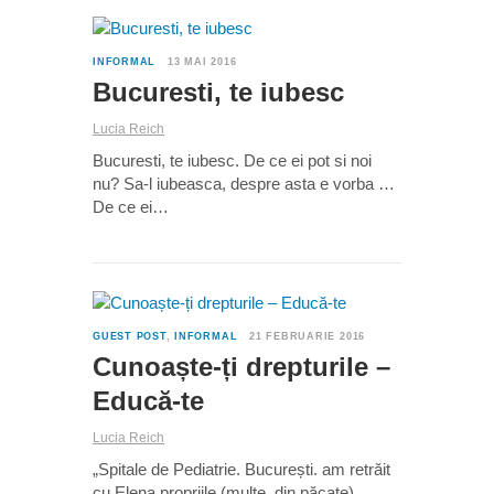
0
INFORMAL
13 MAI 2016
Bucuresti, te iubesc
Lucia Reich
Bucuresti, te iubesc. De ce ei pot si noi
nu? Sa-l iubeasca, despre asta e vorba …
De ce ei…
1
GUEST POST
,
INFORMAL
21 FEBRUARIE 2016
Cunoaște-ți drepturile –
Educă-te
Lucia Reich
„Spitale de Pediatrie. București. am retrăit
cu Elena propriile (multe, din păcate)