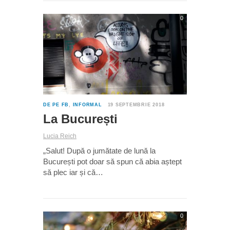
0
DE PE FB
,
INFORMAL
19 SEPTEMBRIE 2018
La București
Lucia Reich
„Salut! După o jumătate de lună la
București pot doar să spun că abia aștept
să plec iar și că…
0