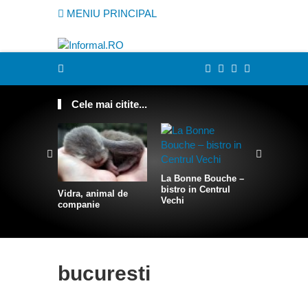
MENIU PRINCIPAL
Cele mai citite...
La Bonne Bouche –
bistro in Centrul
Vidra, animal de
Cum sa te
Vechi
companie
intr-o sire
bucuresti