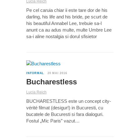
Lucia Reich
Pe cel caruia chiar ii este tare dor de his
darling, his life and his bride, pe scurt de
his beautiful Annabel Lee, trebuie sa-l
anunt ca au adus multe, multe Umbre Lee
sa-i aline nostalgia si dorul sfisietor
0
INFORMAL
20 MAI 2016
Bucharestless
Lucia Reich
BUCHARESTLESS este un concept city-
vérité filmat (desigur!) in Bucuresti, cu
bucatele de Bucuresti si fara dialoguri.
Fostul „Mic Paris” vazut…