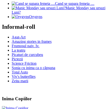
Cand se supara femeia …
Manic Monday sau ursuzi
Luni?
Orygyns
Informal-roll
Agat-Art
Amazing stories in frames
Frumosul naiv. Iv.
La teatru
Picaturi de curcubeu
Pictezii
Science Friction
Sonia cu inima ca o căpşuna
Total Auto
Viv's butterflies
Zeita marii
Inima Copiilor