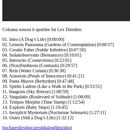
Coloana sonora ii apartine lui Lex Dumitru:
01. Intro (A Dog’s Life) [0:00:00]
02. Genesis Panorama (Gardens of Contemplation) [0:00:57]
03. Creatio Faber (Subtle Infinitive) [0:07:50]
04. Isolatiobservatio (Benuances) [0:16:01]
05. Interactio (Connections) [0:22:01]
06. (Non)Simbiosis (Contrasts) [0:29:57]
07. Rein (Water Curtain) [0:36:38]
08. Amoresis (Petals of Innocence) [0:41:21]
09. Panta Muove (Berhythm) [0:47:48]
10. Spirito Ludens (Like a Walk in the Park) [0:53:51]
11. Imagosis (Sky Breeze) [1:00:59]
12. Singulatio (Boulevard of Solitude) [1:08:09]
13. Tempus Morphis (Time Stamp) [1:12:54]
14. Exploris (Baby Steps) [1:19:45]
15. Inexplicit Mysterium (Nocturnae Selenaris) [1:27:11]
16. Outro (Still a Dog’s Life) [1:32:12]
bucharestless
bucuresti
dialog
film
ziduri