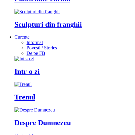
Sculpturi din franghii
Curente
Informal
Povesti / Stories
De pe FB
Intr-o zi
Trenul
Despre Dumnezeu