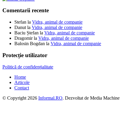
Comentarii recente
Stefan
la
Vidra, animal de companie
Danut
la
Vidra, animal de companie
Baciu Ștefan
la
Vidra, animal de companie
Dragomir
la
Vidra, animal de companie
Balosin Bogdan
la
Vidra, animal de companie
Protecție utilizator
Politică de confidențialitate
Home
Articole
Contact
© Copyright 2026
Informal.RO
. Dezvoltat de Media Machine