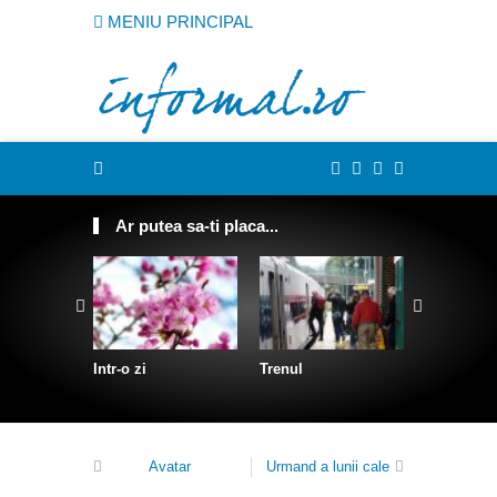
MENIU PRINCIPAL
Ar putea sa-ti placa...
Intr-o zi
Trenul
Despre D
Avatar
Urmand a lunii cale