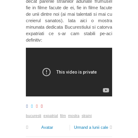
decat parerile strainilor adunate frumusel
fie in filme facute de ei, fie in filme facute
de unii dintre noi (ai mai talentati si mai cu
creierul sanatos). Iata aici o mostra
minunata dedicata Bucurestiului si catorva
expatriati ce s-ar cam stabili pe-aci
definitiv:
bucuresti
expatriat
film
mostra
straini
Avatar
Urmand a lunii cale