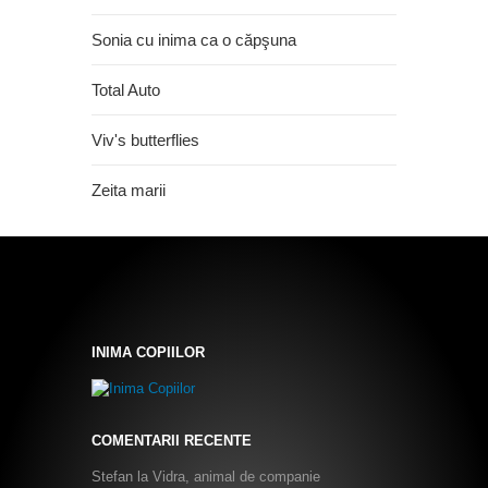
Sonia cu inima ca o căpşuna
Total Auto
Viv's butterflies
Zeita marii
INIMA COPIILOR
COMENTARII RECENTE
Stefan
la
Vidra, animal de companie