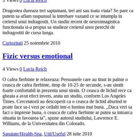
3 Views
0
Lucia Reich
Dragostea dureaza trei saptamani, trei ani sau toata viata? Se pare ca
putem sa aflam raspunsul la intrebare vazand ce se intampla in
creierul unui indragostit. Un studiu recent de neuroimagistica
functionala si-a propus sa studieze creierul unor perechi de
indragostiti de cursa lunga.
Curiozitati
25 noiembrie 2010
Fizic versus emotional
4 Views
0
Lucia Reich
O cafea fierbinte te relaxeaza: Persoanele care au tinut in palme o
ceasca de cafea fierbinte, timp de 10-25 de secunde, s-au simtit
foarte confortabil in prezenta unui strain. O ceasca de lichid rece ca
gheata a avut efect invers, arata un studiu, conform Los Angeles
Times. Cercetatorii au descoperit ca o ceasca de lichid aburind te
poate face sa-i vezi pe ceilalti intr-o lumina mai buna. „Daca vrei sa
faci o impresie buna, o ceasca de cafea fierbinte ar putea sa intoarca
situatia in favoarea ta”, spune autorul studiului, Lawrence E.
Williams, de la Universitatea din Colorado.
Sanatate/Health-Spa
,
Util/Useful
28 iulie 2010