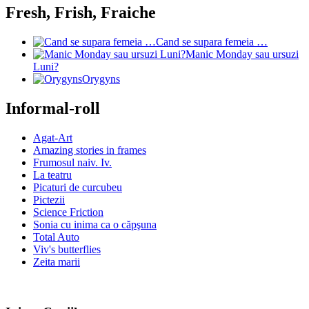
Fresh, Frish, Fraiche
Cand se supara femeia …
Manic Monday sau ursuzi
Luni?
Orygyns
Informal-roll
Agat-Art
Amazing stories in frames
Frumosul naiv. Iv.
La teatru
Picaturi de curcubeu
Pictezii
Science Friction
Sonia cu inima ca o căpşuna
Total Auto
Viv's butterflies
Zeita marii