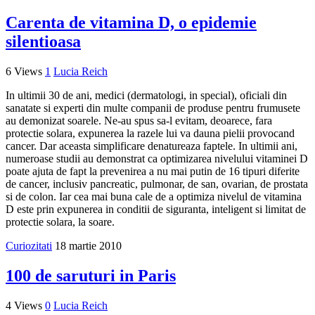
Carenta de vitamina D, o epidemie
silentioasa
6 Views
1
Lucia Reich
In ultimii 30 de ani, medici (dermatologi, in special), oficiali din
sanatate si experti din multe companii de produse pentru frumusete
au demonizat soarele. Ne-au spus sa-l evitam, deoarece, fara
protectie solara, expunerea la razele lui va dauna pielii provocand
cancer. Dar aceasta simplificare denatureaza faptele. In ultimii ani,
numeroase studii au demonstrat ca optimizarea nivelului vitaminei D
poate ajuta de fapt la prevenirea a nu mai putin de 16 tipuri diferite
de cancer, inclusiv pancreatic, pulmonar, de san, ovarian, de prostata
si de colon. Iar cea mai buna cale de a optimiza nivelul de vitamina
D este prin expunerea in conditii de siguranta, inteligent si limitat de
protectie solara, la soare.
Curiozitati
18 martie 2010
100 de saruturi in Paris
4 Views
0
Lucia Reich