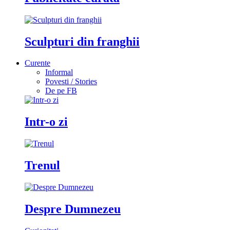
Sculpturi din franghii
Curente
Informal
Povesti / Stories
De pe FB
Intr-o zi
Trenul
Despre Dumnezeu