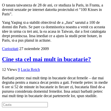
O tanara taiwaneza de 28 de ani, ce studiaza la Paris, in Franta, a
devenit senzatie pe internet datorita proiectului ei “100 Kisses in
Paris”.
Yang Yaqing si-a stabilit obiectivul de a „fura” sarutul a 100 de
domni din Paris. Se pare ca domnisorica noastra a venit cu aceasta
idee in urma cu trei ani, la ea acasa in Taiwan, dar a fost catalogata
drept promiscua. Insa imediat ce a ajuns la studii peste hotare, in
Paris, si-a pus planul in actiune.
Curiozitati
27 noiembrie 2009
Cine sta cel mai mult in bucatarie?
12 Views
9
Lucia Reich
Barbatii petrec mai mult timp in bucatarie decat femeile – dar mai
degraba pentru a manca decat pentru a gati. Femeile petrec in medie
6 ore si 52 de minute in bucatarie in fiecare zi, bucataria fiind de-a
pururea considerata domeniul femeilor. Insa astazi barbatii petrec
mai mult timp in bucatarie decat partenerele lor, spun studiile.