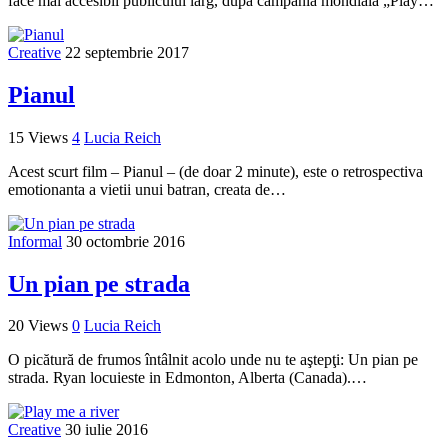
face mai accesibil publicului larg, dupa campania mondiala „Play…
Creative
22 septembrie 2017
Pianul
15 Views
4
Lucia Reich
Acest scurt film – Pianul – (de doar 2 minute), este o retrospectiva
emotionanta a vietii unui batran, creata de…
Informal
30 octombrie 2016
Un pian pe strada
20 Views
0
Lucia Reich
O picătură de frumos întâlnit acolo unde nu te aştepţi: Un pian pe
strada. Ryan locuieste in Edmonton, Alberta (Canada).…
Creative
30 iulie 2016