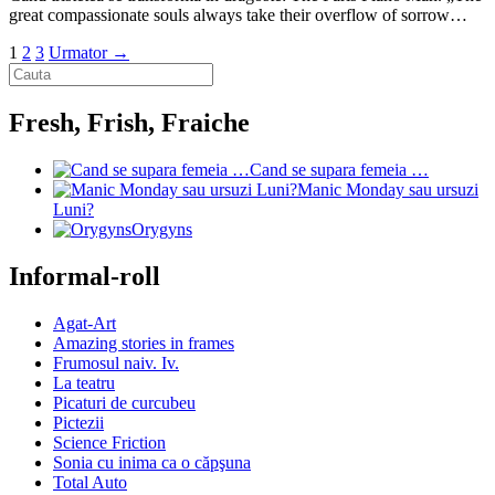
great compassionate souls always take their overflow of sorrow…
1
2
3
Urmator →
Fresh, Frish, Fraiche
Cand se supara femeia …
Manic Monday sau ursuzi
Luni?
Orygyns
Informal-roll
Agat-Art
Amazing stories in frames
Frumosul naiv. Iv.
La teatru
Picaturi de curcubeu
Pictezii
Science Friction
Sonia cu inima ca o căpşuna
Total Auto