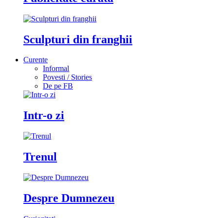
Sculpturi din franghii
Curente
Informal
Povesti / Stories
De pe FB
Intr-o zi
Trenul
Despre Dumnezeu