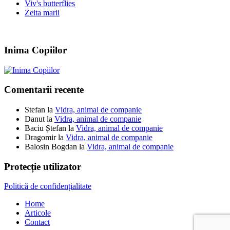
Viv's butterflies
Zeita marii
Inima Copiilor
Comentarii recente
Stefan
la
Vidra, animal de companie
Danut
la
Vidra, animal de companie
Baciu Ștefan
la
Vidra, animal de companie
Dragomir
la
Vidra, animal de companie
Balosin Bogdan
la
Vidra, animal de companie
Protecție utilizator
Politică de confidențialitate
Home
Articole
Contact