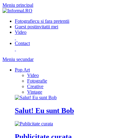
Meniu principal
Fotografie
cu si fara pretentii
Guest post
invitatii mei
Video
Contact
Meniu secundar
Pop Art
Video
Fotografie
Creative
Vintage
Salut! Eu sunt Bob
Publicitate curata