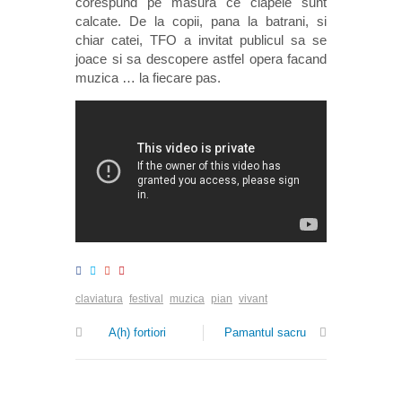
corespund pe masura ce clapele sunt
calcate. De la copii, pana la batrani, si
chiar catei, TFO a invitat publicul sa se
joace si sa descopere astfel opera facand
muzica … la fiecare pas.
claviatura
festival
muzica
pian
vivant
A(h) fortiori
Pamantul sacru