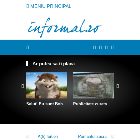
MENIU PRINCIPAL
Ar putea sa-ti placa...
Salut! Eu sunt Bob
Publicitate curata
Sculpturi 
franghii
A(h) fortiori
Pamantul sacru