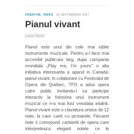
0
CREATIVE
,
VIDEO
23 SEPTEMBRIE 2017
Pianul vivant
Lucia Reich
Pianul este unul din cele mai iubite
instrumente muzicale. Pentru a-l face mai
accesibil publicului larg, dupa campania
mondiala „Play me, I’m yours” o alta
initiativa interesanta a aparut in Canada:
pianul vivant. In colaborare cu Festivalul de
Opera din Québec, TFO a adus opera
catre public invitandu-l sa participe
interactiv la folosirea unui instrument
muzical ce n-a mai fost vreodata intalnit.
Pianul vivant este o claviatura uriasa de 12
note, la care canti cu picioarele. Fiecarei
note ii corespund cantareti de opera care
interpreteaza elegant notele ce le