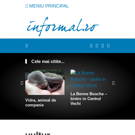
MENIU PRINCIPAL
Cele mai citite...
La Bonne Bouche –
bistro in Centrul
Vidra, animal de
Cum sa te
Vechi
companie
intr-o sire