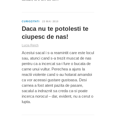
0
CURIOZITATI
23 MAI 2010
Daca nu te potolesti te
ciupesc de nas!
Lucia Reich
Acestui sacal i s-a reamintit care este locul
sau, atunci cand s-a trezit muscat de nas
pentru ca a incercat sa-i fure o bucata de
carne unui vultur. Perechea a ajuns la
reactii violente cand s-au hotarat amandoi
ca vor aceeasi gustare gustoasa. Desi
carnea a fost atent pazita de pasare,
sacalul a indraznit sa creda ca-si poate
incerca norocul – dar, evident, nu a cerut o
lupta.