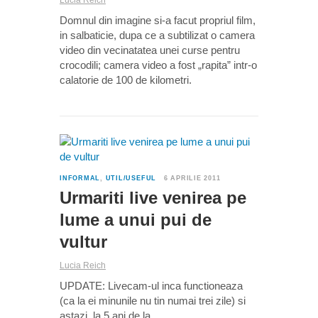
Lucia Reich
Domnul din imagine si-a facut propriul film,
in salbaticie, dupa ce a subtilizat o camera
video din vecinatatea unei curse pentru
crocodili; camera video a fost „rapita” intr-o
calatorie de 100 de kilometri.
0
INFORMAL
,
UTIL/USEFUL
6 APRILIE 2011
Urmariti live venirea pe
lume a unui pui de
vultur
Lucia Reich
UPDATE: Livecam-ul inca functioneaza
(ca la ei minunile nu tin numai trei zile) si
astazi, la 5 ani de la…