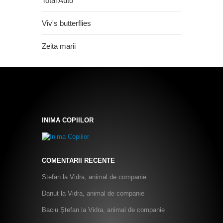
Total Auto
Viv's butterflies
Zeita marii
INIMA COPIILOR
COMENTARII RECENTE
Stefan
la
Vidra, animal de companie
Danut
la
Vidra, animal de companie
Baciu Ștefan
la
Vidra, animal de companie