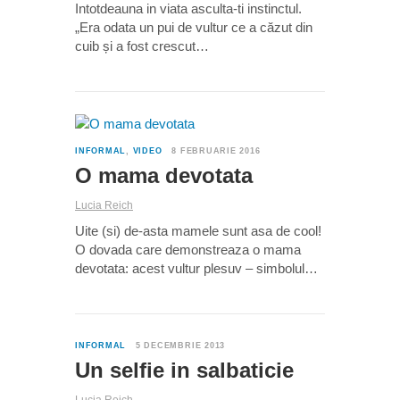
Intotdeauna in viata asculta-ti instinctul.
„Era odata un pui de vultur ce a căzut din
cuib și a fost crescut…
2
INFORMAL
,
VIDEO
8 FEBRUARIE 2016
O mama devotata
Lucia Reich
Uite (si) de-asta mamele sunt asa de cool!
O dovada care demonstreaza o mama
devotata: acest vultur plesuv – simbolul…
0
INFORMAL
5 DECEMBRIE 2013
Un selfie in salbaticie