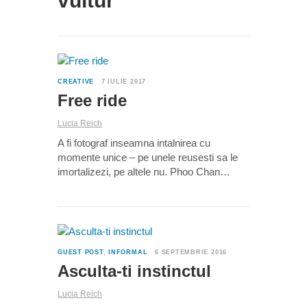
vultur
0
CREATIVE
7 IULIE 2017
Free ride
Lucia Reich
A fi fotograf inseamna intalnirea cu
momente unice – pe unele reusesti sa le
imortalizezi, pe altele nu. Phoo Chan…
0
GUEST POST
,
INFORMAL
6 SEPTEMBRIE 2016
Asculta-ti instinctul
Lucia Reich