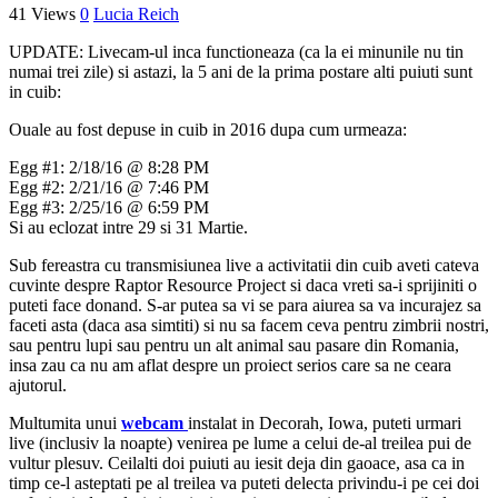
41 Views
0
Lucia Reich
UPDATE: Livecam-ul inca functioneaza (ca la ei minunile nu tin
numai trei zile) si astazi, la 5 ani de la prima postare alti puiuti sunt
in cuib:
Ouale au fost depuse in cuib in 2016 dupa cum urmeaza:
Egg #1: 2/18/16 @ 8:28 PM
Egg #2: 2/21/16 @ 7:46 PM
Egg #3: 2/25/16 @ 6:59 PM
Si au eclozat intre 29 si 31 Martie.
Sub fereastra cu transmisiunea live a activitatii din cuib aveti cateva
cuvinte despre Raptor Resource Project si daca vreti sa-i sprijiniti o
puteti face donand. S-ar putea sa vi se para aiurea sa va incurajez sa
faceti asta (daca asa simtiti) si nu sa facem ceva pentru zimbrii nostri,
sau pentru lupi sau pentru un alt animal sau pasare din Romania,
insa zau ca nu am aflat despre un proiect serios care sa ne ceara
ajutorul.
Multumita unui
webcam
instalat in Decorah, Iowa, puteti urmari
live (inclusiv la noapte) venirea pe lume a celui de-al treilea pui de
vultur plesuv. Ceilalti doi puiuti au iesit deja din gaoace, asa ca in
timp ce-l asteptati pe al treilea va puteti delecta privindu-i pe cei doi