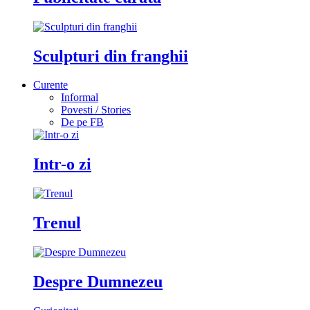
Sculpturi din franghii
Curente
Informal
Povesti / Stories
De pe FB
Intr-o zi
Trenul
Despre Dumnezeu