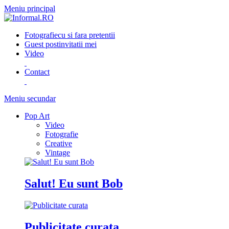
Meniu principal
Fotografie
cu si fara pretentii
Guest post
invitatii mei
Video
Contact
Meniu secundar
Pop Art
Video
Fotografie
Creative
Vintage
Salut! Eu sunt Bob
Publicitate curata