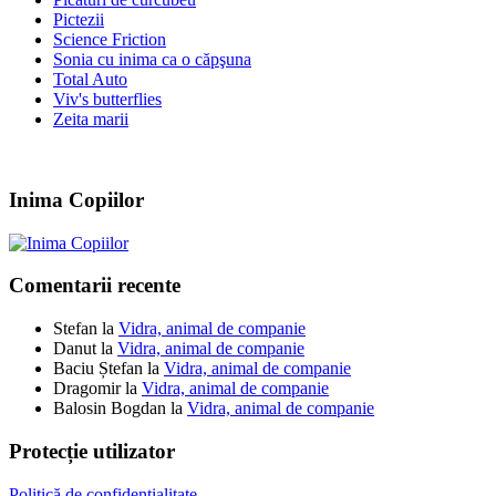
Pictezii
Science Friction
Sonia cu inima ca o căpşuna
Total Auto
Viv's butterflies
Zeita marii
Inima Copiilor
Comentarii recente
Stefan
la
Vidra, animal de companie
Danut
la
Vidra, animal de companie
Baciu Ștefan
la
Vidra, animal de companie
Dragomir
la
Vidra, animal de companie
Balosin Bogdan
la
Vidra, animal de companie
Protecție utilizator
Politică de confidențialitate