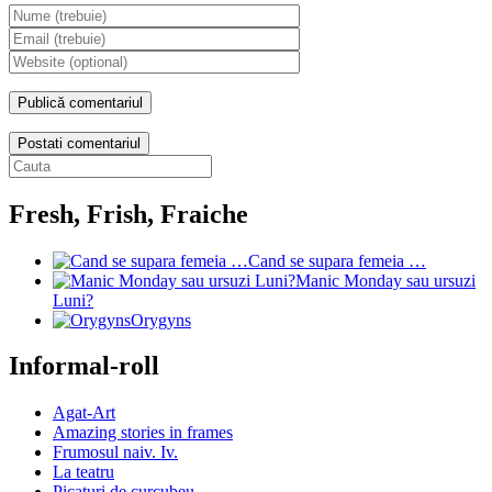
Postati comentariul
Fresh, Frish, Fraiche
Cand se supara femeia …
Manic Monday sau ursuzi
Luni?
Orygyns
Informal-roll
Agat-Art
Amazing stories in frames
Frumosul naiv. Iv.
La teatru
Picaturi de curcubeu