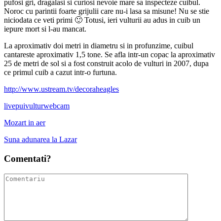
pufosi gri, dragalasi si curiosi nevoie mare sa inspecteze cuibul.
Noroc cu parintii foarte grijulii care nu-i lasa sa misune! Nu se stie
niciodata ce veti primi 🙂
Totusi, ieri vulturii au adus in cuib un
iepure mort si l-au mancat.
La aproximativ doi metri in diametru si in profunzime, cuibul
cantareste aproximativ 1,5 tone. Se afla intr-un copac la aproximativ
25 de metri de sol si a fost construit acolo de vulturi in 2007, dupa
ce primul cuib a cazut intr-o furtuna.
http://www.ustream.tv/decoraheagles
live
pui
vultur
webcam
Mozart in aer
Suna adunarea la Lazar
Comentati?