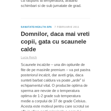
ca raspuns la temperatura, aratand
schimbari si de sub jumatate de grad.
0
SANATATE/HEALTH-SPA
7 FEBRUARIE 2011
Domnilor, daca mai vreti
copii, gata cu scaunele
calde
Lucia Reich
Scaunele incalzite – una din optiunile de
fite de pe masinile premium – va pot pastra
posteriorul incalzit, dar aveti grija, daca
sunteti barbat caldura va poate „arde” si
echipamentul vital. O productie optima de
sperma are nevoie de o temperatura
optima de 1-2 grade sub temperatura
medie a corpului de 37 de grade Celsius.
Acesta este motivul pentru care scrotul se