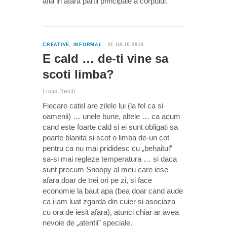
afla in afara partii principale a corpului.
0
CREATIVE
,
INFORMAL
21 IULIE 2010
E cald … de-ti vine sa
scoti limba?
Lucia Reich
Fiecare catel are zilele lui (la fel ca si
oamenii) … unele bune, altele … ca acum
cand este foarte cald si ei sunt obligati sa
poarte blanita si scot o limba de-un cot
pentru ca nu mai prididesc cu „behaitul”
sa-si mai regleze temperatura … si daca
sunt precum Snoopy al meu care iese
afara doar de trei ori pe zi, si face
economie la baut apa (bea doar cand aude
ca i-am luat zgarda din cuier si asociaza
cu ora de iesit afara), atunci chiar ar avea
nevoie de „atentii” speciale.