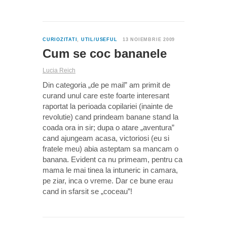
3
CURIOZITATI
,
UTIL/USEFUL
13 NOIEMBRIE 2009
Cum se coc bananele
Lucia Reich
Din categoria „de pe mail” am primit de
curand unul care este foarte interesant
raportat la perioada copilariei (inainte de
revolutie) cand prindeam banane stand la
coada ora in sir; dupa o atare „aventura”
cand ajungeam acasa, victoriosi (eu si
fratele meu) abia asteptam sa mancam o
banana. Evident ca nu primeam, pentru ca
mama le mai tinea la intuneric in camara,
pe ziar, inca o vreme. Dar ce bune erau
cand in sfarsit se „coceau”!