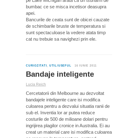
pe Lake Michigan arata ca un tsunami de
bumbac ce se misca incetisor deasupra
apei.
Bancurile de ceata sunt de obicei cauzate
de schimbarile bruste de temperatura si
sunt spectaculoase la vedere atata timp
cat nu trebuie sa navighezi prin ele.
0
CURIOZITATI
,
UTIL/USEFUL
16 IUNIE 2011
Bandaje inteligente
Lucia Reich
Cercetatorii din Melbourne au dezvoltat
bandajele inteligente care isi modifica
culoarea pentru a dezvalui situatia ranii de
sub el. Inventia lor ar putea reduce
costurile de 500 de milioane dolari pentru
ingrijirea plagilor cronice in Australia. Ei au
creat un material care isi modifica culoarea