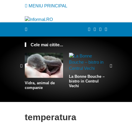
MENIU PRINCIPAL
Cele mai citite...
La Bonne Bouche –
bistro in Centrul
Vidra, animal de
Cum sa te
Vechi
companie
intr-o sire
temperatura