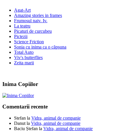
Agat-Art
Amazing stories in frames
Frumosul naiv. Iv.
La teatru
Picaturi de curcubeu
Pictezii
Science Friction
Sonia cu inima ca o căpşuna
Total Auto
Viv's butterflies
Zeita marii
Inima Copiilor
Comentarii recente
Stefan
la
Vidra, animal de companie
Danut
la
Vidra, animal de companie
Baciu Ștefan
la
Vidra, animal de companie