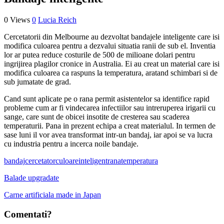
0 Views
0
Lucia Reich
Cercetatorii din Melbourne au dezvoltat bandajele inteligente care isi
modifica culoarea pentru a dezvalui situatia ranii de sub el. Inventia
lor ar putea reduce costurile de 500 de milioane dolari pentru
ingrijirea plagilor cronice in Australia. Ei au creat un material care isi
modifica culoarea ca raspuns la temperatura, aratand schimbari si de
sub jumatate de grad.
Cand sunt aplicate pe o rana permit asistentelor sa identifice rapid
probleme cum ar fi vindecarea infectiilor sau intreruperea irigarii cu
sange, care sunt de obicei insotite de cresterea sau scaderea
temperaturii. Pana in prezent echipa a creat materialul. In termen de
sase luni il vor avea transformat intr-un bandaj, iar apoi se va lucra
cu industria pentru a incerca noile bandaje.
bandaj
cercetator
culoare
inteligent
rana
temperatura
Balade upgradate
Carne artificiala made in Japan
Comentati?