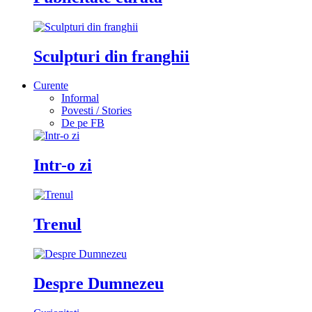
Sculpturi din franghii
Curente
Informal
Povesti / Stories
De pe FB
Intr-o zi
Trenul
Despre Dumnezeu