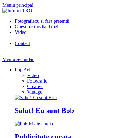
Meniu principal
Fotografie
cu si fara pretentii
Guest post
invitatii mei
Video
Contact
Meniu secundar
Pop Art
Video
Fotografie
Creative
Vintage
Salut! Eu sunt Bob
Publicitate curata