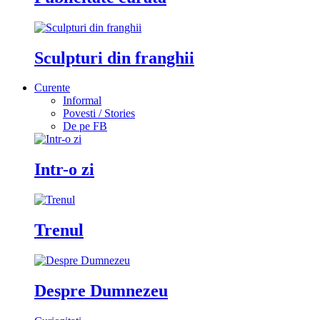
Sculpturi din franghii
Curente
Informal
Povesti / Stories
De pe FB
Intr-o zi
Trenul
Despre Dumnezeu