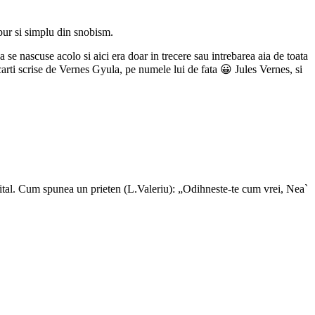
ur si simplu din snobism.
 se nascuse acolo si aici era doar in trecere sau intrebarea aia de toata
ti scrise de Vernes Gyula, pe numele lui de fata 😀 Jules Vernes, si
n spital. Cum spunea un prieten (L.Valeriu): „Odihneste-te cum vrei, Nea`