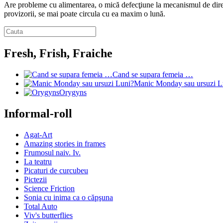
Are probleme cu alimentarea, o mică defecţiune la mecanismul de direcţ
provizorii, se mai poate circula cu ea maxim o lună.
Fresh, Frish, Fraiche
Cand se supara femeia …
Manic Monday sau ursuzi L
Orygyns
Informal-roll
Agat-Art
Amazing stories in frames
Frumosul naiv. Iv.
La teatru
Picaturi de curcubeu
Pictezii
Science Friction
Sonia cu inima ca o căpşuna
Total Auto
Viv's butterflies