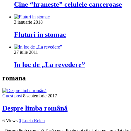
Cine “hraneste” celulele canceroase
3 ianuarie 2018
Fluturi in stomac
27 iulie 2011
In loc de „La revedere”
romana
Guest post
8 septembrie 2017
Despre limba română
6 Views
0
Lucia Reich
„Despre limba română, încă ceva. Poate voi știați, dar eu am aflat de