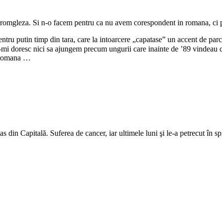
 romgleza. Si n-o facem pentru ca nu avem corespondent in romana, ci p
tru putin timp din tara, care la intoarcere „capatase” un accent de parca
i doresc nici sa ajungem precum ungurii care inainte de ’89 vindeau car
n romana …
Elias din Capitală. Suferea de cancer, iar ultimele luni şi le-a petrecut î