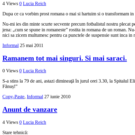
4 Views
0
Lucia Reich
Dupa ce ca vorbim prost romana o mai si hartuim si o transformam in
Nu-mi ies din minte scurte secvente precum fotbalistul nostru plecat pen
jena: „cum se spune in romaneste” rostita in romana de un roman. Nu-m
nici sa zicem multumesc pentru ca punctele de suspensie sunt inca i
Informal
25 mai 2011
Ramanem tot mai singuri. Si mai saraci.
0 Views
0
Lucia Reich
S-a stins la 79 de ani, astazi dimineaţă în jurul orei 3.30, la Spitalul 
Fănuș!”
Copy-Paste
,
Informal
27 iunie 2010
Anunt de vanzare
4 Views
0
Lucia Reich
Stare tehnică: