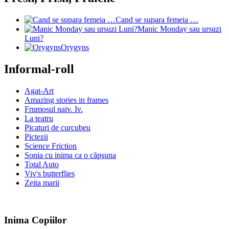
Cand se supara femeia …
Manic Monday sau ursuzi
Luni?
Orygyns
Informal-roll
Agat-Art
Amazing stories in frames
Frumosul naiv. Iv.
La teatru
Picaturi de curcubeu
Pictezii
Science Friction
Sonia cu inima ca o căpşuna
Total Auto
Viv's butterflies
Zeita marii
Inima Copiilor