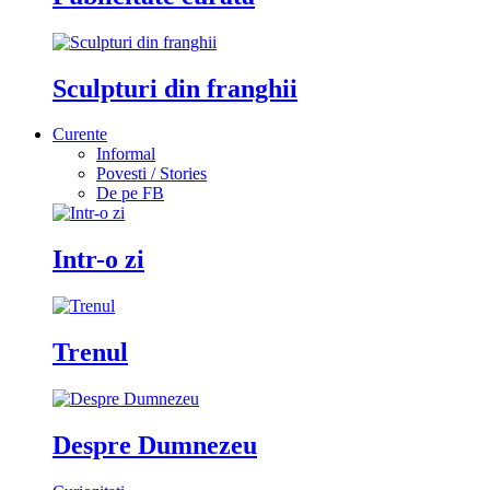
Sculpturi din franghii
Curente
Informal
Povesti / Stories
De pe FB
Intr-o zi
Trenul
Despre Dumnezeu