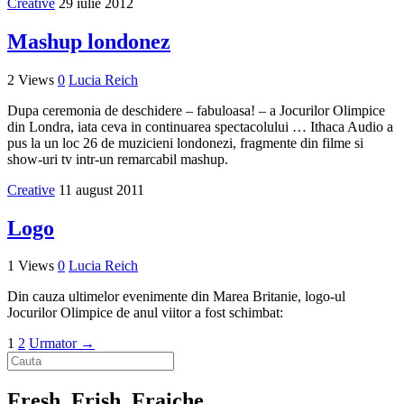
Creative
29 iulie 2012
Mashup londonez
2 Views
0
Lucia Reich
Dupa ceremonia de deschidere – fabuloasa! – a Jocurilor Olimpice
din Londra, iata ceva in continuarea spectacolului … Ithaca Audio a
pus la un loc 26 de muzicieni londonezi, fragmente din filme si
show-uri tv intr-un remarcabil mashup.
Creative
11 august 2011
Logo
1 Views
0
Lucia Reich
Din cauza ultimelor evenimente din Marea Britanie, logo-ul
Jocurilor Olimpice de anul viitor a fost schimbat:
1
2
Urmator →
Fresh, Frish, Fraiche