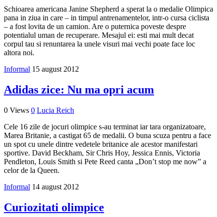
Schioarea americana Janine Shepherd a sperat la o medalie Olimpica
pana in ziua in care – in timpul antrenamentelor, intr-o cursa ciclista
– a fost lovita de un camion. Are o puternica poveste despre
potentialul uman de recuperare. Mesajul ei: esti mai mult decat
corpul tau si renuntarea la unele visuri mai vechi poate face loc
altora noi.
Informal
15 august 2012
Adidas zice: Nu ma opri acum
0 Views
0
Lucia Reich
Cele 16 zile de jocuri olimpice s-au terminat iar tara organizatoare,
Marea Britanie, a castigat 65 de medalii. O buna scuza pentru a face
un spot cu unele dintre vedetele britanice ale acestor manifestari
sportive. David Beckham, Sir Chris Hoy, Jessica Ennis, Victoria
Pendleton, Louis Smith si Pete Reed canta „Don’t stop me now” a
celor de la Queen.
Informal
14 august 2012
Curiozitati olimpice