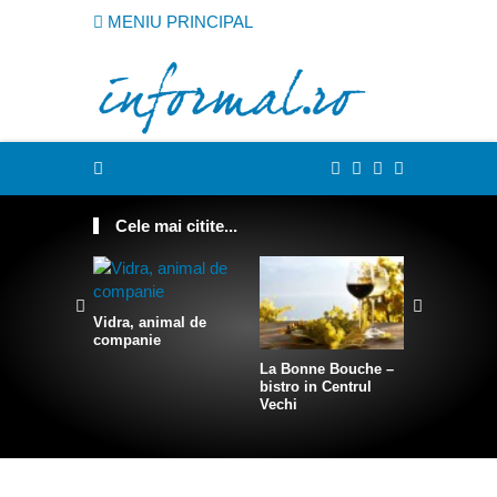
MENIU PRINCIPAL
Cele mai citite...
Vidra, animal de
companie
La Bonne Bouche –
Cum sa te
bistro in Centrul
intr-o sire
Vechi