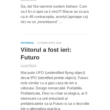
Da, da! Noi oamenii suntem bolnavi. Cum
sa ii fci si apoi sa ii vinzi?! Macar au scuza
ca in 48 contraceptia, avortul (aproape ca)
nici nu se „inventasera” …
0
INFORMAL
6 FEBRUARIE 2012
Viitorul a fost ieri:
Futuro
Lucia Reich
Mai putin UFO (unidentified flying object)
decat IPO (identified prefab object), Futuro
este similar cu a gasi casa de ieri a
viitorului. Design remarcabil. Portablila.
Prefabricata. Desi nu chiar ecologica, ar fi
interesant ca unii entuziasti ai
prefabricatelor sa ia Futuro si sa o dezvolte
intr-o alternativa practica.