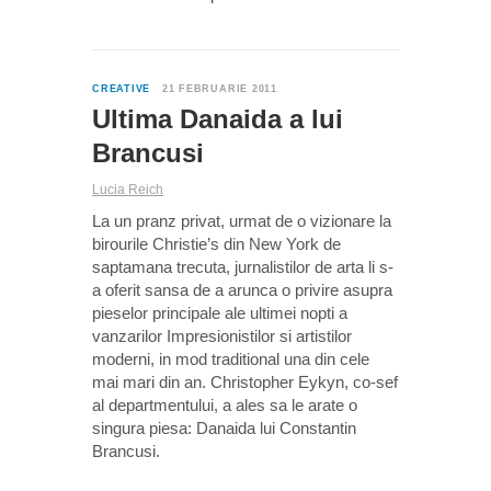
0
CREATIVE
21 FEBRUARIE 2011
Ultima Danaida a lui
Brancusi
Lucia Reich
La un pranz privat, urmat de o vizionare la
birourile Christie’s din New York de
saptamana trecuta, jurnalistilor de arta li s-
a oferit sansa de a arunca o privire asupra
pieselor principale ale ultimei nopti a
vanzarilor Impresionistilor si artistilor
moderni, in mod traditional una din cele
mai mari din an. Christopher Eykyn, co-sef
al departmentului, a ales sa le arate o
singura piesa: Danaida lui Constantin
Brancusi.