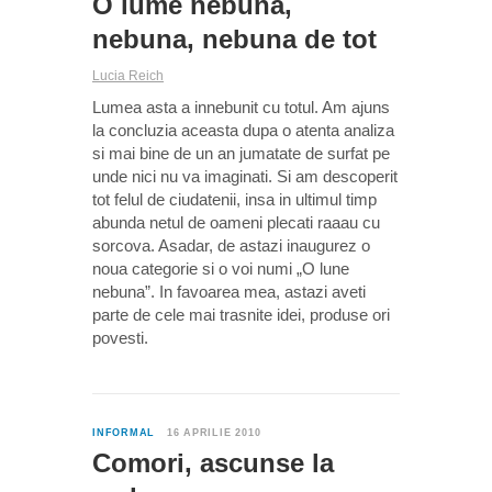
O lume nebuna,
nebuna, nebuna de tot
Lucia Reich
Lumea asta a innebunit cu totul. Am ajuns
la concluzia aceasta dupa o atenta analiza
si mai bine de un an jumatate de surfat pe
unde nici nu va imaginati. Si am descoperit
tot felul de ciudatenii, insa in ultimul timp
abunda netul de oameni plecati raaau cu
sorcova. Asadar, de astazi inaugurez o
noua categorie si o voi numi „O lune
nebuna”. In favoarea mea, astazi aveti
parte de cele mai trasnite idei, produse ori
povesti.
0
INFORMAL
16 APRILIE 2010
Comori, ascunse la