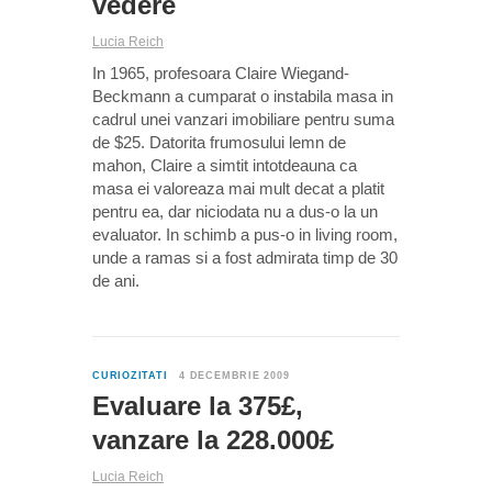
vedere
Lucia Reich
In 1965, profesoara Claire Wiegand-
Beckmann a cumparat o instabila masa in
cadrul unei vanzari imobiliare pentru suma
de $25. Datorita frumosului lemn de
mahon, Claire a simtit intotdeauna ca
masa ei valoreaza mai mult decat a platit
pentru ea, dar niciodata nu a dus-o la un
evaluator. In schimb a pus-o in living room,
unde a ramas si a fost admirata timp de 30
de ani.
0
CURIOZITATI
4 DECEMBRIE 2009
Evaluare la 375£,
vanzare la 228.000£
Lucia Reich