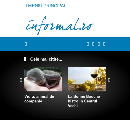
MENIU PRINCIPAL
Cele mai citite...
Vidra, animal de
La Bonne Bouche –
Cum sa te
companie
bistro in Centrul
intr-o sire
Vechi