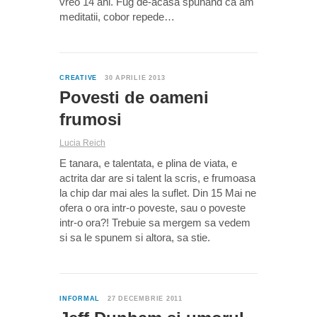
vreo 14 ani. Fug de-acasa spunand ca am
meditatii, cobor repede…
0
CREATIVE
30 APRILIE 2013
Povesti de oameni
frumosi
Lucia Reich
E tanara, e talentata, e plina de viata, e
actrita dar are si talent la scris, e frumoasa
la chip dar mai ales la suflet. Din 15 Mai ne
ofera o ora intr-o poveste, sau o poveste
intr-o ora?! Trebuie sa mergem sa vedem
si sa le spunem si altora, sa stie.
0
INFORMAL
27 DECEMBRIE 2011