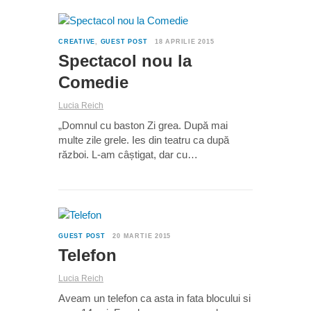
0
CREATIVE
,
GUEST POST
18 APRILIE 2015
Spectacol nou la
Comedie
Lucia Reich
„Domnul cu baston Zi grea. După mai
multe zile grele. Ies din teatru ca după
război. L-am câștigat, dar cu…
0
GUEST POST
20 MARTIE 2015
Telefon
Lucia Reich
Aveam un telefon ca asta in fata blocului si