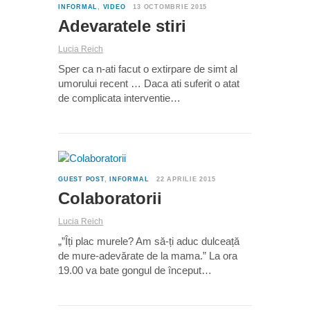
INFORMAL
,
VIDEO
13 OCTOMBRIE 2015
Adevaratele stiri
Lucia Reich
Sper ca n-ati facut o extirpare de simt al
umorului recent … Daca ati suferit o atat
de complicata interventie…
0
GUEST POST
,
INFORMAL
22 APRILIE 2015
Colaboratorii
Lucia Reich
„”Îți plac murele? Am să-ți aduc dulceață
de mure-adevărate de la mama.” La ora
19.00 va bate gongul de început…