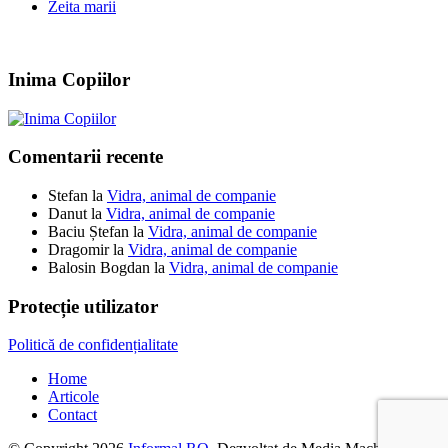
Zeita marii
Inima Copiilor
Comentarii recente
Stefan
la
Vidra, animal de companie
Danut
la
Vidra, animal de companie
Baciu Ștefan
la
Vidra, animal de companie
Dragomir
la
Vidra, animal de companie
Balosin Bogdan
la
Vidra, animal de companie
Protecție utilizator
Politică de confidențialitate
Home
Articole
Contact