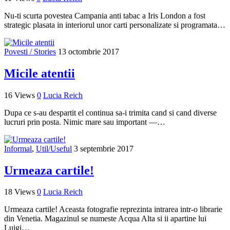
Nu-ti scurta povestea Campania anti tabac a Iris London a fost
strategic plasata in interiorul unor carti personalizate si programata…
Povesti / Stories
13 octombrie 2017
Micile atentii
16 Views
0
Lucia Reich
Dupa ce s-au despartit el continua sa-i trimita cand si cand diverse
lucruri prin posta. Nimic mare sau important —…
Informal
,
Util/Useful
3 septembrie 2017
Urmeaza cartile!
18 Views
0
Lucia Reich
Urmeaza cartile! Aceasta fotografie reprezinta intrarea intr-o librarie
din Venetia. Magazinul se numeste Acqua Alta si ii apartine lui
Luigi…