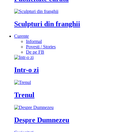
Sculpturi din franghii
Curente
Informal
Povesti / Stories
De pe FB
Intr-o zi
Trenul
Despre Dumnezeu