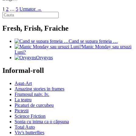
1
2
…
5
Urmator →
Fresh, Frish, Fraiche
Cand se supara femeia …
Manic Monday sau ursuzi
Luni?
Orygyns
Informal-roll
Agat-Art
Amazing stories in frames
Frumosul naiv. Iv.
La teatru
Picaturi de curcubeu
Pictezii
Science Friction
Sonia cu inima ca o căpşuna
Total Auto
Viv's butterflies