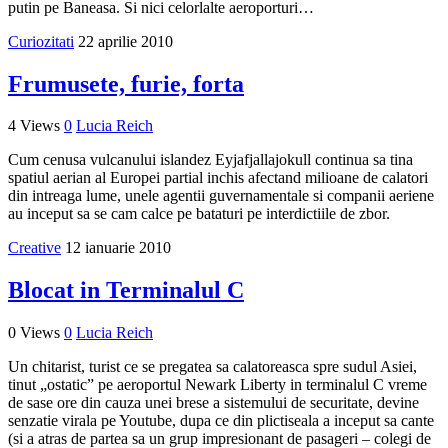
putin pe Baneasa. Si nici celorlalte aeroporturi…
Curiozitati
22 aprilie 2010
Frumusete, furie, forta
4 Views
0
Lucia Reich
Cum cenusa vulcanului islandez Eyjafjallajokull continua sa tina
spatiul aerian al Europei partial inchis afectand milioane de calatori
din intreaga lume, unele agentii guvernamentale si companii aeriene
au inceput sa se cam calce pe bataturi pe interdictiile de zbor.
Creative
12 ianuarie 2010
Blocat in Terminalul C
0 Views
0
Lucia Reich
Un chitarist, turist ce se pregatea sa calatoreasca spre sudul Asiei,
tinut „ostatic” pe aeroportul Newark Liberty in terminalul C vreme
de sase ore din cauza unei brese a sistemului de securitate, devine
senzatie virala pe Youtube, dupa ce din plictiseala a inceput sa cante
(si a atras de partea sa un grup impresionant de pasageri – colegi de