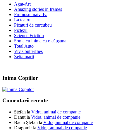
Agat-Art
Amazing stories in frames
Frumosul naiv. Iv.
La teatru
Picaturi de curcubeu
Pictezii
Science Friction
Sonia cu inima ca o căpşuna
Total Auto
Viv's butterflies
Zeita marii
Inima Copiilor
Comentarii recente
Stefan
la
Vidra, animal de companie
Danut
la
Vidra, animal de companie
Baciu Ștefan
la
Vidra, animal de companie
Dragomir
la
Vidra, animal de companie