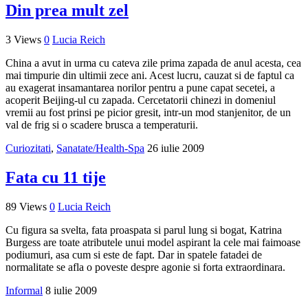
Din prea mult zel
3 Views
0
Lucia Reich
China a avut in urma cu cateva zile prima zapada de anul acesta, cea
mai timpurie din ultimii zece ani. Acest lucru, cauzat si de faptul ca
au exagerat insamantarea norilor pentru a pune capat secetei, a
acoperit Beijing-ul cu zapada. Cercetatorii chinezi in domeniul
vremii au fost prinsi pe picior gresit, intr-un mod stanjenitor, de un
val de frig si o scadere brusca a temperaturii.
Curiozitati
,
Sanatate/Health-Spa
26 iulie 2009
Fata cu 11 tije
89 Views
0
Lucia Reich
Cu figura sa svelta, fata proaspata si parul lung si bogat, Katrina
Burgess are toate atributele unui model aspirant la cele mai faimoase
podiumuri, asa cum si este de fapt. Dar in spatele fatadei de
normalitate se afla o poveste despre agonie si forta extraordinara.
Informal
8 iulie 2009