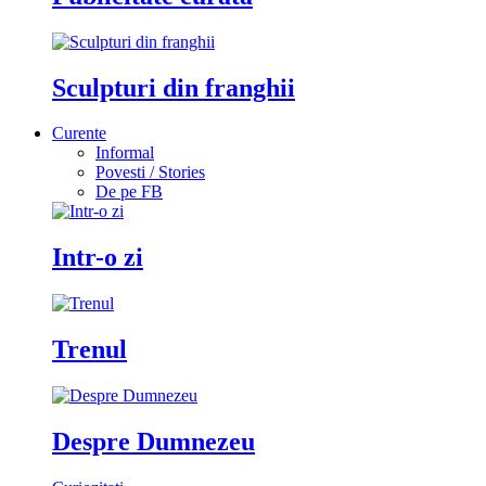
Sculpturi din franghii
Curente
Informal
Povesti / Stories
De pe FB
Intr-o zi
Trenul
Despre Dumnezeu