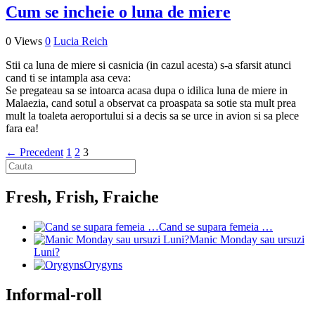
Cum se incheie o luna de miere
0 Views
0
Lucia Reich
Stii ca luna de miere si casnicia (in cazul acesta) s-a sfarsit atunci
cand ti se intampla asa ceva:
Se pregateau sa se intoarca acasa dupa o idilica luna de miere in
Malaezia, cand sotul a observat ca proaspata sa sotie sta mult prea
mult la toaleta aeroportului si a decis sa se urce in avion si sa plece
fara ea!
← Precedent
1
2
3
Fresh, Frish, Fraiche
Cand se supara femeia …
Manic Monday sau ursuzi
Luni?
Orygyns
Informal-roll