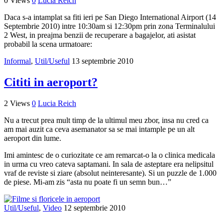
0 Views
0
Lucia Reich
Daca s-a intamplat sa fiti ieri pe San Diego International Airport (14
Septembrie 2010) intre 10:30am si 12:30pm prin zona Terminalului
2 West, in preajma benzii de recuperare a bagajelor, ati asistat
probabil la scena urmatoare:
Informal
,
Util/Useful
13 septembrie 2010
Cititi in aeroport?
2 Views
0
Lucia Reich
Nu a trecut prea mult timp de la ultimul meu zbor, insa nu cred ca
am mai auzit ca ceva asemanator sa se mai intample pe un alt
aeroport din lume.
Imi amintesc de o curiozitate ce am remarcat-o la o clinica medicala
in urma cu vreo cateva saptamani. In sala de asteptare era nelipsitul
vraf de reviste si ziare (absolut neinteresante). Si un puzzle de 1.000
de piese. Mi-am zis “asta nu poate fi un semn bun…”
Util/Useful
,
Video
12 septembrie 2010