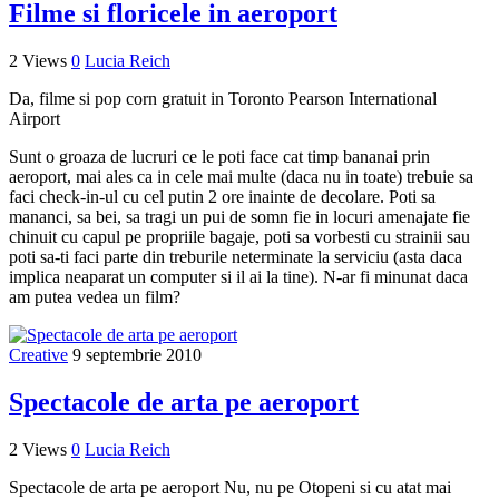
Filme si floricele in aeroport
2 Views
0
Lucia Reich
Da, filme si pop corn gratuit in Toronto Pearson International
Airport
Sunt o groaza de lucruri ce le poti face cat timp bananai prin
aeroport, mai ales ca in cele mai multe (daca nu in toate) trebuie sa
faci check-in-ul cu cel putin 2 ore inainte de decolare. Poti sa
mananci, sa bei, sa tragi un pui de somn fie in locuri amenajate fie
chinuit cu capul pe propriile bagaje, poti sa vorbesti cu strainii sau
poti sa-ti faci parte din treburile neterminate la serviciu (asta daca
implica neaparat un computer si il ai la tine). N-ar fi minunat daca
am putea vedea un film?
Creative
9 septembrie 2010
Spectacole de arta pe aeroport
2 Views
0
Lucia Reich
Spectacole de arta pe aeroport Nu, nu pe Otopeni si cu atat mai