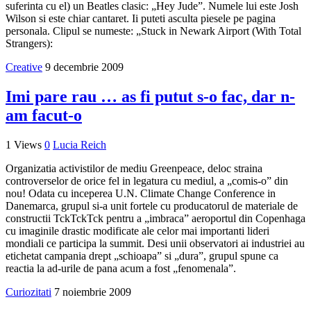
suferinta cu el) un Beatles clasic: „Hey Jude”. Numele lui este Josh
Wilson si este chiar cantaret. Ii puteti asculta piesele pe pagina
personala. Clipul se numeste: „Stuck in Newark Airport (With Total
Strangers):
Creative
9 decembrie 2009
Imi pare rau … as fi putut s-o fac, dar n-
am facut-o
1 Views
0
Lucia Reich
Organizatia activistilor de mediu Greenpeace, deloc straina
controverselor de orice fel in legatura cu mediul, a „comis-o” din
nou! Odata cu inceperea U.N. Climate Change Conference in
Danemarca, grupul si-a unit fortele cu producatorul de materiale de
constructii TckTckTck pentru a „imbraca” aeroportul din Copenhaga
cu imaginile drastic modificate ale celor mai importanti lideri
mondiali ce participa la summit. Desi unii observatori ai industriei au
etichetat campania drept „schioapa” si „dura”, grupul spune ca
reactia la ad-urile de pana acum a fost „fenomenala”.
Curiozitati
7 noiembrie 2009