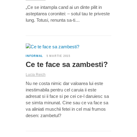
„Ce se intampla cand ai un dinte pilit in
asteptarea coronitei: – sotul tau te priveste
lung. Totusi, renunta sa-ti…
0
INFORMAL
5 MARTIE 2015
Ce te face sa zambesti?
Lucia Reich
Nu ne costa nimic dar valoarea lui este
inestimabila pentru cel caruia ii este
adresat si ii face si pe cei ce-l daruiesc sa
se simta minunat. Cine sau ce va face sa
va aliniati muschii fetei in cel mai frumos
desen: zambetul?