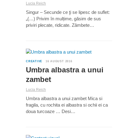
Lucia Reich
Singur – Secunde ce ţi se lipesc de suflet:
„(…) Privim în mulțime, găsim de sus
priviri plecate, ridicate. Zâmbete…
0
CREATIVE
16 AUGUST 2016
Umbra albastra a unui
zambet
Lucia Reich
Umbra albastra a unui zambet Mica si
fragila, cu rochita ei albastra si ochii ei ca
doua turcoaze … Desi…
0