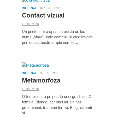
INFORMAL
13 AUGUST 2016
Contact vizual
Lucia Reich
Un prieten mi-a spus ca exista un loc
numit „afara” unde oamenii isi aleg favoritii
prin doua chestii simple numite…
0
INFORMAL
25 IUNIE 2016
Metamorfoza
Lucia Reich
O femeie intra pe poarta unei gradinite. O
femeie! Blonda, par ondulat, un nas
proeminent, trasaturi ferme. Blugii stramti
si…