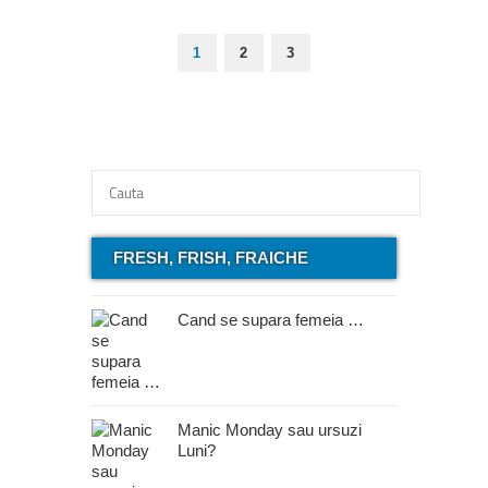
1
2
3
FRESH, FRISH, FRAICHE
Cand se supara femeia …
Manic Monday sau ursuzi
Luni?