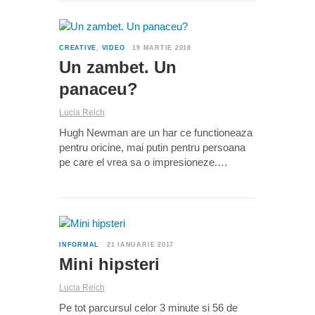
0
CREATIVE
,
VIDEO
19 MARTIE 2018
Un zambet. Un
panaceu?
Lucia Reich
Hugh Newman are un har ce functioneaza
pentru oricine, mai putin pentru persoana
pe care el vrea sa o impresioneze.…
0
INFORMAL
21 IANUARIE 2017
Mini hipsteri
Lucia Reich
Pe tot parcursul celor 3 minute si 56 de