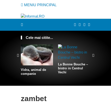
MENIU PRINCIPAL
Cele mai citite...
La Bonne Bouche –
Cum sa te
bistro in Centrul
intr-o sire
Vidra, animal de
Vechi
companie
zambet