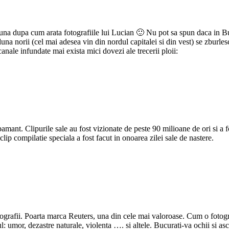
tuna dupa cum arata fotografiile lui Lucian 🙂 Nu pot sa spun daca in Buc
na norii (cel mai adesea vin din nordul capitalei si din vest) se zburlesc
i canale infundate mai exista mici dovezi ale trecerii ploii:
ant. Clipurile sale au fost vizionate de peste 90 milioane de ori si a fost
lip compilatie speciala a fost facut in onoarea zilei sale de nastere.
ografii. Poarta marca Reuters, una din cele mai valoroase. Cum o fotogra
l: umor, dezastre naturale, violenta …. si altele. Bucurati-va ochii si asc