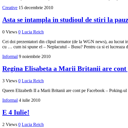
Creative
15 decembrie 2010
Asta se intampla in studioul de stiri la pau
0 Views
0
Lucia Reich
Cei doi prezentatori din clipul urmator (de la WGN news), au lucrat i
cu … cum isi spune el – Neplacutul – Busu? Pentru ca si ei lucreaza de 
Informal
9 noiembrie 2010
Regina Elisabeta a Marii Britanii are con
3 Views
0
Lucia Reich
Queen Elizabeth II a Marii Britanii are cont pe Facebook – Poking-ul (
Informal
4 iulie 2010
E 4 Iulie!
2 Views
0
Lucia Reich