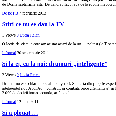
de Dorna saptamana asta. De cand au facut apa de la robinet nepotabila
De pe FB
7 februarie 2013
Stiri ce nu se dau la TV
1 Views
0
Lucia Reich
O lectie de viata la care am asistat astazi de la un … politist (la Tinere
Informal
30 septembrie 2011
Si la ei, ca la noi: drumuri „inteligente”
2 Views
0
Lucia Reich
Drumul nu este chiar un loc al inteligentei. Stiti asta din proprie exper
inteligentul nou Audi A6 – construit sa combata orice „genialitate” ar 
2.000 de decizii intr-o secunda, ar fi o solutie.
Informal
12 iulie 2011
Si a plouat …