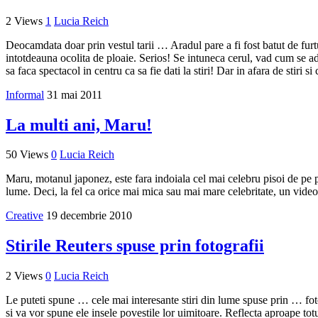
2 Views
1
Lucia Reich
Deocamdata doar prin vestul tarii … Aradul pare a fi fost batut de fur
intotdeauna ocolita de ploaie. Serios! Se intuneca cerul, vad cum se adu
sa faca spectacol in centru ca sa fie dati la stiri! Dar in afara de stiri s
Informal
31 mai 2011
La multi ani, Maru!
50 Views
0
Lucia Reich
Maru, motanul japonez, este fara indoiala cel mai celebru pisoi de pe pam
lume. Deci, la fel ca orice mai mica sau mai mare celebritate, un videoc
Creative
19 decembrie 2010
Stirile Reuters spuse prin fotografii
2 Views
0
Lucia Reich
Le puteti spune … cele mai interesante stiri din lume spuse prin … fot
si va vor spune ele insele povestile lor uimitoare. Reflecta aproape totu