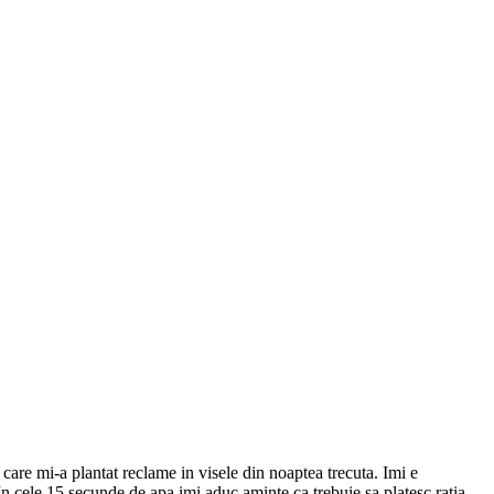
care mi-a plantat reclame in visele din noaptea trecuta. Imi e
In cele 15 secunde de apa imi aduc aminte ca trebuie sa platesc ratia