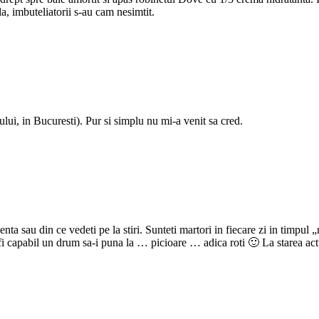
, imbuteliatorii s-au cam nesimtit.
tului, in Bucuresti). Pur si simplu nu mi-a venit sa cred.
ienta sau din ce vedeti pe la stiri. Sunteti martori in fiecare zi in timpu
fi capabil un drum sa-i puna la … picioare … adica roti 🙂 La starea act