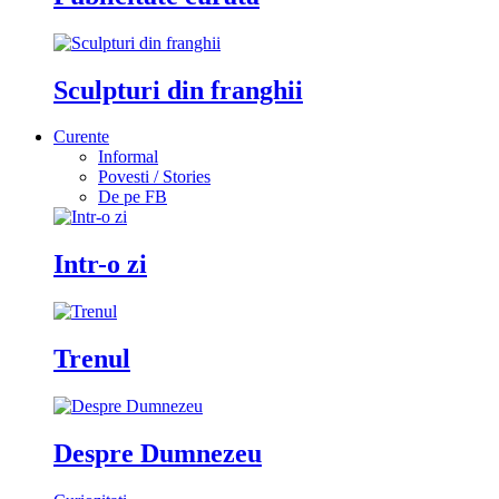
Sculpturi din franghii
Curente
Informal
Povesti / Stories
De pe FB
Intr-o zi
Trenul
Despre Dumnezeu