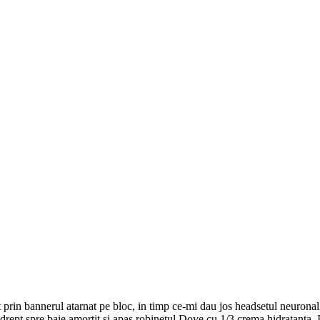
t prin bannerul atarnat pe bloc, in timp ce-mi dau jos headsetul neuronal 
drept spre baie amortit si apas robinetul Dove cu 1/3 crema hidratanta. 