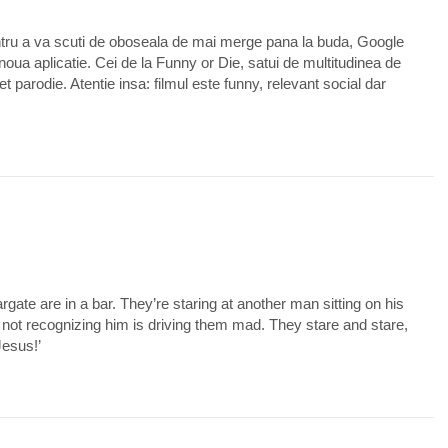
ntru a va scuti de oboseala de mai merge pana la buda, Google
noua aplicatie. Cei de la Funny or Die, satui de multitudinea de
ulet parodie. Atentie insa: filmul este funny, relevant social dar
0
ate are in a bar. They’re staring at another man sitting on his
nd not recognizing him is driving them mad. They stare and stare,
Jesus!’