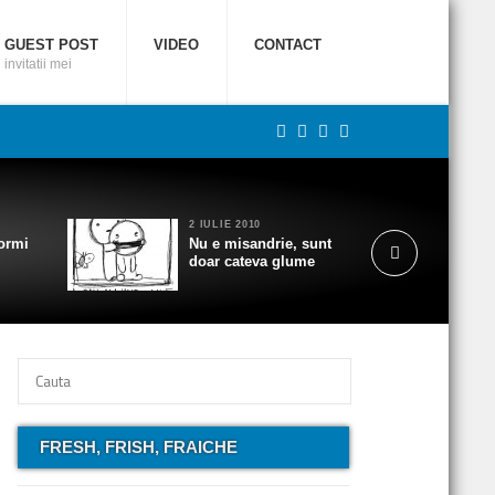
GUEST POST
VIDEO
CONTACT
invitatii mei
2 IULIE 2010
ormi
Nu e misandrie, sunt
doar cateva glume
FRESH, FRISH, FRAICHE