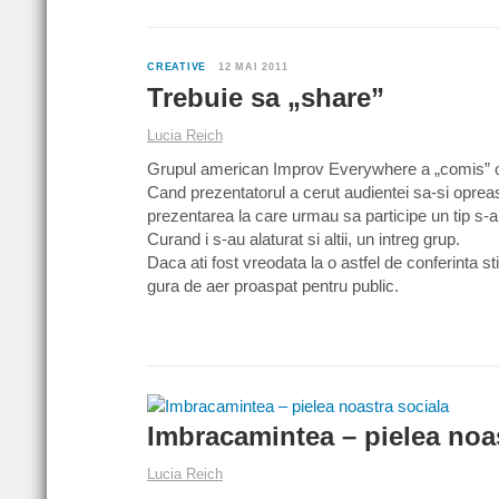
CREATIVE
12 MAI 2011
Trebuie sa „share”
Lucia Reich
Grupul american Improv Everywhere a „comis” o 
Cand prezentatorul a cerut audientei sa-si oprea
prezentarea la care urmau sa participe un tip s-a 
Curand i s-au alaturat si altii, un intreg grup.
Daca ati fost vreodata la o astfel de conferinta stit
gura de aer proaspat pentru public.
Imbracamintea – pielea noas
Lucia Reich