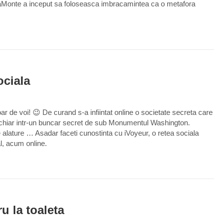
aMonte a inceput sa foloseasca imbracamintea ca o metafora
0
ociala
ar de voi! 😉 De curand s-a infiintat online o societate secreta care
 si chiar intr-un buncar secret de sub Monumentul Washington.
 se alature … Asadar faceti cunostinta cu iVoyeur, o retea sociala
l, acum online.
0
u la toaleta