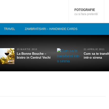
FOTOGRAFIE
cu si fara pretentii
TRAVEL
ZAMBRATISARI – HANDMADE CARDS
29 MARTIE 2010
21 APRILIE 2011
La Bonne Bouche –
Cum sa te transf
bistro in Centrul Vechi
intr-o sirena
1