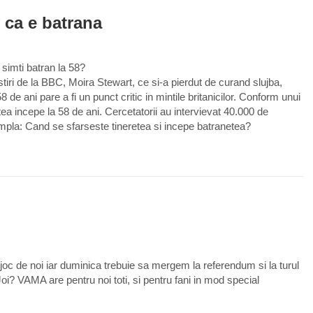
0
 ca e batrana
e simti batran la 58?
iri de la BBC, Moira Stewart, ce si-a pierdut de curand slujba,
 de ani pare a fi un punct critic in mintile britanicilor. Conform unui
tea incepe la 58 de ani. Cercetatorii au intervievat 40.000 de
impla: Cand se sfarseste tineretea si incepe batranetea?
0
at joc de noi iar duminica trebuie sa mergem la referendum si la turul
t Joi? VAMA are pentru noi toti, si pentru fani in mod special