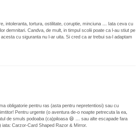
e, intoleranta, tortura, ostilitate, coruptie, minciuna … Iata ceva cu
lor demnitari. Candva, de mult, in timpul scolii poate ca l-au stiut pe
acesta cu siguranta nu l-ar uita. Si cred ca ar trebui sa-l adaptam
0
a obligatorie pentru ras (asta pentru nepretentiosi) sau cu
 simtitor! Pentru urgente (o aventura de-o noapte petrecuta la ea,
ratul de smuls podoaba (ca)piloasa 😆 … sau alte escapade fara
ale) iata: Carzor-Card Shaped Razor & Mirror.