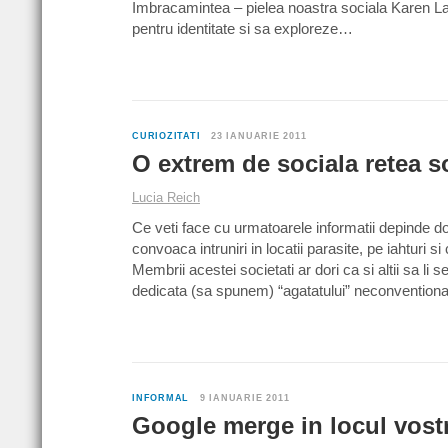
Imbracamintea – pielea noastra sociala Karen L
pentru identitate si sa exploreze…
CURIOZITATI
23 IANUARIE 2011
O extrem de sociala retea s
Lucia Reich
Ce veti face cu urmatoarele informatii depinde do
convoaca intruniri in locatii parasite, pe iahturi
Membrii acestei societati ar dori ca si altii sa li
dedicata (sa spunem) “agatatului” neconventiona
INFORMAL
9 IANUARIE 2011
Google merge in locul vostr