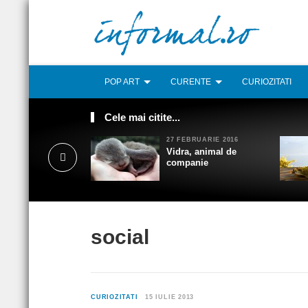
POP ART
CURENTE
CURIOZITATI
Cele mai citite...
27 FEBRUARIE 2016
Vidra, animal de
companie
social
CURIOZITATI
15 IULIE 2013