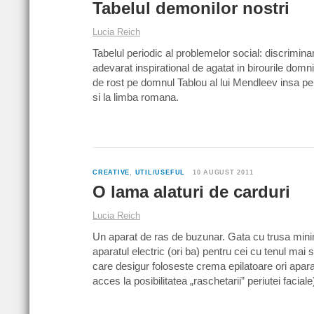
Tabelul demonilor nostri
Lucia Reich
Tabelul periodic al problemelor social: discriminar
adevarat inspirational de agatat in birourile domni
de rost pe domnul Tablou al lui Mendleev insa pe 
si la limba romana.
CREATIVE
,
UTIL/USEFUL
10 AUGUST 2011
O lama alaturi de carduri
Lucia Reich
Un aparat de ras de buzunar. Gata cu trusa minim
aparatul electric (ori ba) pentru cei cu tenul mai
care desigur foloseste crema epilatoare ori apa
acces la posibilitatea „raschetarii” periutei faci