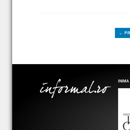
← P
INIMA