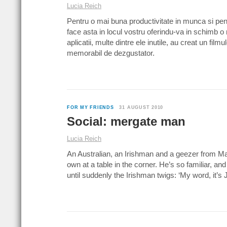
Lucia Reich
Pentru o mai buna productivitate in munca si pe
face asta in locul vostru oferindu-va in schimb o 
aplicatii, multe dintre ele inutile, au creat un film
memorabil de dezgustator.
FOR MY FRIENDS
31 AUGUST 2010
Social: mergate man
Lucia Reich
An Australian, an Irishman and a geezer from Marg
own at a table in the corner. He’s so familiar, a
until suddenly the Irishman twigs: ‘My word, it’s 