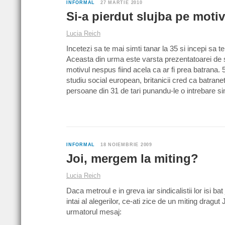
INFORMAL
27 MARTIE 2010
Si-a pierdut slujba pe motiv
Lucia Reich
Incetezi sa te mai simti tanar la 35 si incepi sa t
Aceasta din urma este varsta prezentatoarei de st
motivul nespus fiind acela ca ar fi prea batrana. 58
studiu social european, britanicii cred ca batrane
persoane din 31 de tari punandu-le o intrebare s
INFORMAL
18 NOIEMBRIE 2009
Joi, mergem la miting?
Lucia Reich
Daca metroul e in greva iar sindicalistii lor isi b
intai al alegerilor, ce-ati zice de un miting dragu
urmatorul mesaj: