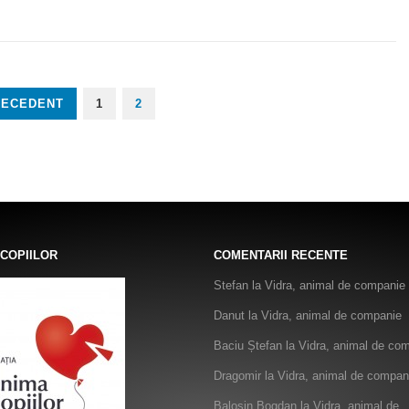
RECEDENT
1
2
 COPIILOR
COMENTARII RECENTE
Stefan
la
Vidra, animal de companie
Danut
la
Vidra, animal de companie
Baciu Ștefan
la
Vidra, animal de co
Dragomir
la
Vidra, animal de compan
Balosin Bogdan
la
Vidra, animal de