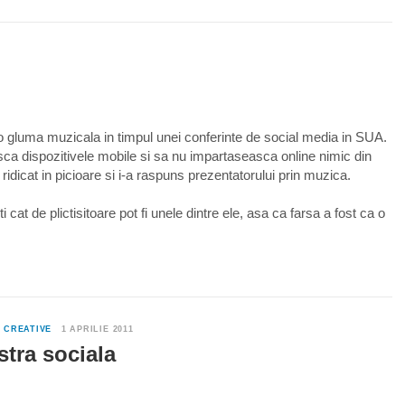
0
gluma muzicala in timpul unei conferinte de social media in SUA.
sca dispozitivele mobile si sa nu impartaseasca online nimic din
ridicat in picioare si i-a raspuns prezentatorului prin muzica.
i cat de plictisitoare pot fi unele dintre ele, asa ca farsa a fost ca o
0
CREATIVE
1 APRILIE 2011
tra sociala