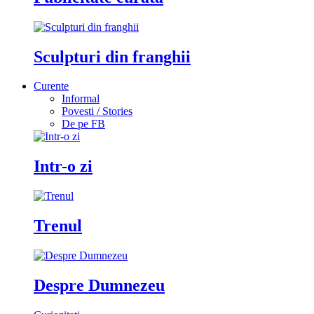
Sculpturi din franghii
Curente
Informal
Povesti / Stories
De pe FB
Intr-o zi
Trenul
Despre Dumnezeu