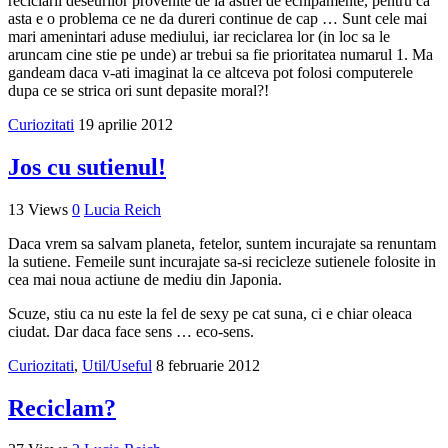
reciclarii deseurilor provenite de la astfel de echipamente, pentru ca
asta e o problema ce ne da dureri continue de cap … Sunt cele mai
mari amenintari aduse mediului, iar reciclarea lor (in loc sa le
aruncam cine stie pe unde) ar trebui sa fie prioritatea numarul 1. Ma
gandeam daca v-ati imaginat la ce altceva pot folosi computerele
dupa ce se strica ori sunt depasite moral?!
Curiozitati
19 aprilie 2012
Jos cu sutienul!
13 Views
0
Lucia Reich
Daca vrem sa salvam planeta, fetelor, suntem incurajate sa renuntam
la sutiene. Femeile sunt incurajate sa-si recicleze sutienele folosite in
cea mai noua actiune de mediu din Japonia.
Scuze, stiu ca nu este la fel de sexy pe cat suna, ci e chiar oleaca
ciudat. Dar daca face sens … eco-sens.
Curiozitati
,
Util/Useful
8 februarie 2012
Reciclam?