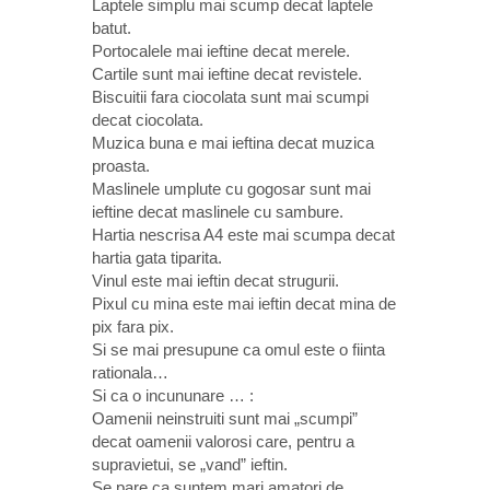
Laptele simplu mai scump decat laptele
batut.
Portocalele mai ieftine decat merele.
Cartile sunt mai ieftine decat revistele.
Biscuitii fara ciocolata sunt mai scumpi
decat ciocolata.
Muzica buna e mai ieftina decat muzica
proasta.
Maslinele umplute cu gogosar sunt mai
ieftine decat maslinele cu sambure.
Hartia nescrisa A4 este mai scumpa decat
hartia gata tiparita.
Vinul este mai ieftin decat strugurii.
Pixul cu mina este mai ieftin decat mina de
pix fara pix.
Si se mai presupune ca omul este o fiinta
rationala…
Si ca o incununare … :
Oamenii neinstruiti sunt mai „scumpi”
decat oamenii valorosi care, pentru a
supravietui, se „vand” ieftin.
Se pare ca suntem mari amatori de