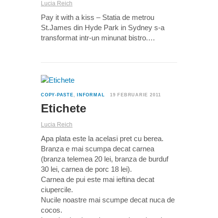
Lucia Reich
Pay it with a kiss – Statia de metrou
St.James din Hyde Park in Sydney s-a
transformat intr-un minunat bistro.…
1
COPY-PASTE
,
INFORMAL
19 FEBRUARIE 2011
Etichete
Lucia Reich
Apa plata este la acelasi pret cu berea.
Branza e mai scumpa decat carnea
(branza telemea 20 lei, branza de burduf
30 lei, carnea de porc 18 lei).
Carnea de pui este mai ieftina decat
ciupercile.
Nucile noastre mai scumpe decat nuca de
cocos.