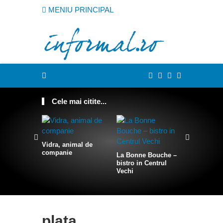
MENIU PRINCIPAL
Cele mai citite...
Vidra, animal de
companie
La Bonne Bouche –
Cum sa te
bistro in Centrul
intr-o sire
Vechi
plata