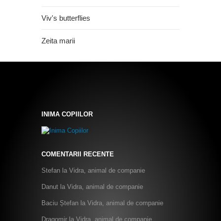
Viv's butterflies
Zeita marii
INIMA COPIILOR
COMENTARII RECENTE
Stefan
la
Vidra, animal de companie
Danut
la
Vidra, animal de companie
Baciu Ștefan
la
Vidra, animal de companie
Dragomir
la
Vidra, animal de companie