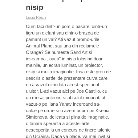
nisip
Lucia Reich
Cum faci dintr-un pom o pasare, dintr-un
tigru un elefant sau dintr-o brazda de
pamant un val? Ati vazut promo-urile
Animal Planet sau una din reclamele
Orange? Se numeste Sand Art si
inseamna „joaca” in nisip folosind doar
mainile, un ecran luminat, un proiector,
nisip si multa imaginatie. Insa este greu de
descris o astfel de prezentare cuiva care
nu a vazut niciodata acest spectacol
uluitor. L-ati vazut aici pe Joe Castillo, cu
un mesaj puternic si absolut minunat, ati
vazut-o pe Ilana Yahav incercand sa-i
calce pe urme si o avem acum pe Ksenia
Simionova, delicata si plina de imaginatie,
o tanara speranta a acestei arte,
descoperita la un concurs de tinere talente
din Ucraina. Daca va place, va mai invit si