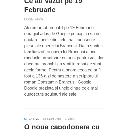
Ce ati vazut pe 19
Februarie
Lucia Reich
Ati remarcat probabil pe 19 Februarie
omagiul adus de Google pe pagina sa de
cautare: unele din cele mai cunoscute
piese ale operei lui Brancusi. Daca sunteti
familiarizat cu opera lui Brancusi atunci
randurile urmatoare nu sunt pentru voi, dar
daca nu, probabil ca v-ati intrebat ce sunt
acele forme. Pentru a onora ceea ce ar fi
fost a 135-a zi de nastere a sculptorului
roman Constantin Brancusi, Google
Doodle prezinta si unele dintre cele mai
cunoscute sculpturi ale sale.
0
CREATIVE
23 SEPTEMBRIE 2009
O noua capodopera cu