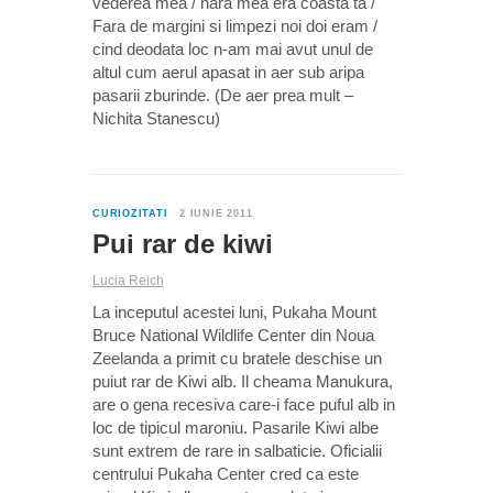
vederea mea / nara mea era coasta ta /
Fara de margini si limpezi noi doi eram /
cind deodata loc n-am mai avut unul de
altul cum aerul apasat in aer sub aripa
pasarii zburinde. (De aer prea mult –
Nichita Stanescu)
3
CURIOZITATI
2 IUNIE 2011
Pui rar de kiwi
Lucia Reich
La inceputul acestei luni, Pukaha Mount
Bruce National Wildlife Center din Noua
Zeelanda a primit cu bratele deschise un
puiut rar de Kiwi alb. Il cheama Manukura,
are o gena recesiva care-i face puful alb in
loc de tipicul maroniu. Pasarile Kiwi albe
sunt extrem de rare in salbaticie. Oficialii
centrului Pukaha Center cred ca este