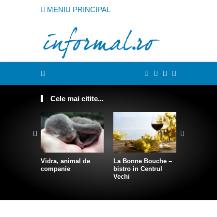
MENIU PRINCIPAL
Cele mai citite...
Cum sa te
intr-o sire
Vidra, animal de
La Bonne Bouche –
companie
bistro in Centrul
Vechi