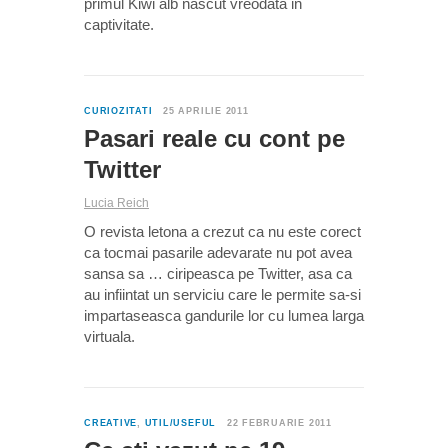
primul Kiwi alb nascut vreodata in
captivitate.
0
CURIOZITATI
25 APRILIE 2011
Pasari reale cu cont pe
Twitter
Lucia Reich
O revista letona a crezut ca nu este corect
ca tocmai pasarile adevarate nu pot avea
sansa sa … ciripeasca pe Twitter, asa ca
au infiintat un serviciu care le permite sa-si
impartaseasca gandurile lor cu lumea larga
virtuala.
0
CREATIVE
,
UTIL/USEFUL
22 FEBRUARIE 2011