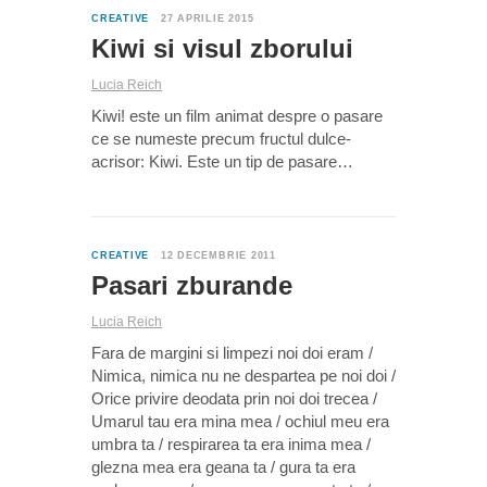
CREATIVE
27 APRILIE 2015
Kiwi si visul zborului
Lucia Reich
Kiwi! este un film animat despre o pasare
ce se numeste precum fructul dulce-
acrisor: Kiwi. Este un tip de pasare…
0
CREATIVE
12 DECEMBRIE 2011
Pasari zburande
Lucia Reich
Fara de margini si limpezi noi doi eram /
Nimica, nimica nu ne despartea pe noi doi /
Orice privire deodata prin noi doi trecea /
Umarul tau era mina mea / ochiul meu era
umbra ta / respirarea ta era inima mea /
glezna mea era geana ta / gura ta era