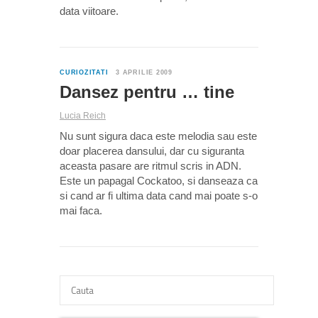
data viitoare.
0
CURIOZITATI
3 APRILIE 2009
Dansez pentru … tine
Lucia Reich
Nu sunt sigura daca este melodia sau este
doar placerea dansului, dar cu siguranta
aceasta pasare are ritmul scris in ADN.
Este un papagal Cockatoo, si danseaza ca
si cand ar fi ultima data cand mai poate s-o
mai faca.