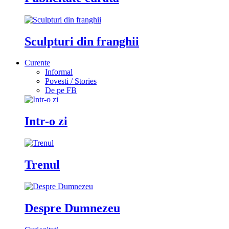
Sculpturi din franghii
Curente
Informal
Povesti / Stories
De pe FB
Intr-o zi
Trenul
Despre Dumnezeu