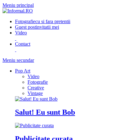
Meniu principal
Fotografie
cu si fara pretentii
Guest post
invitatii mei
Video
Contact
Meniu secundar
Pop Art
Video
Fotografie
Creative
Vintage
Salut! Eu sunt Bob
Publicitate curata