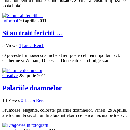
iubita lui pentru nunta este induiosator. Si chiar a reusit! Surpriza pe
toata linia!
Informal
30 aprilie 2011
Si au trait fericiti …
5 Views
4
Lucia Reich
O poveste frumoasa si-a incheiat ieri poate cel mai important act.
Catherine si William, Ducesa si Ducele de Cambridge s-au…
Creative
28 aprilie 2011
Palariile doamnelor
13 Views
0
Lucia Reich
Frumoase, elegante, colorate: palariile doamnelor. Vineri, 29 Aprilie,
are loc nunta secolului. In afara intrebarii ce parca macina pe toata…