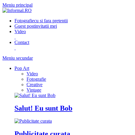
Meniu principal
Fotografie
cu si fara pretentii
Guest post
invitatii mei
Video
Contact
Meniu secundar
Pop Art
Video
Fotografie
Creative
Vintage
Salut! Eu sunt Bob
Publicitate curata