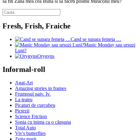
sa fiti Zana mea cea Buna si sa faceti posibil Miracolul meu?
Fresh, Frish, Fraiche
Cand se supara femeia …
Manic Monday sau ursuzi
Luni?
Orygyns
Informal-roll
Agat-Art
Amazing stories in frames
Frumosul naiv. Iv.
La teatru
Picaturi de curcubeu
Pictezii
Science Friction
Sonia cu inima ca o căpşuna
Total Auto
Viv's butterflies
Zeita marii