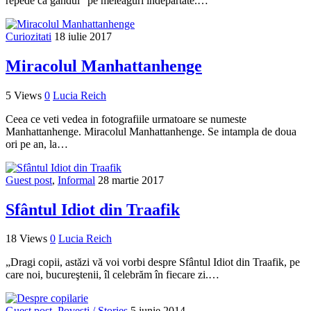
repede ca gandul” pe meleaguri indepartate.…
Curiozitati
18 iulie 2017
Miracolul Manhattanhenge
5 Views
0
Lucia Reich
Ceea ce veti vedea in fotografiile urmatoare se numeste
Manhattanhenge. Miracolul Manhattanhenge. Se intampla de doua
ori pe an, la…
Guest post
,
Informal
28 martie 2017
Sfântul Idiot din Traafik
18 Views
0
Lucia Reich
„Dragi copii, astăzi vă voi vorbi despre Sfântul Idiot din Traafik, pe
care noi, bucureştenii, îl celebrăm în fiecare zi.…
Guest post
,
Povesti / Stories
5 iunie 2014