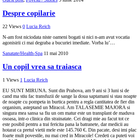
Despre copilarie
22 Views
0
Lucia Reich
N-am fost niciodata niste oameni bogati si nici n-am avut vocatia
agonisirii ci mai degraba a bucuriei imediate. Vorba lu’…
Sanatate/Health-Spa
11 mai 2010
Un copil vrea sa traiasca
1 Views
1
Lucia Reich
EU SUNT MIRUNA. Sunt din Prahova, am 9 ani si 3 luni si de
cand ma stiu fac transfuzii de sange la doua saptamani si stau noapte
de noapte cu pompeta in burtica pentru a regla cantitatea de fier din
organism, asteptand un Miracol. Am TALASEMIE MAJORA si
singura mea sansa sa fiu un om matur este un transplant de maduva
osoasa, intr-o clinica din strainatate. Cei dragi mie au facut tot ce
este posibil pentru a trai fericita pana la batranete, dar medicii au
hotarat ca pretul vietii mele este 145.760 €. Din pacate, desi imi plac
foarte mult povestile, nu mai cred in Miracole! Credeti ca puteti voi