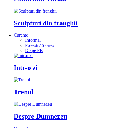
Sculpturi din franghii
Curente
Informal
Povesti / Stories
De pe FB
Intr-o zi
Trenul
Despre Dumnezeu