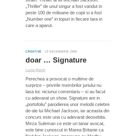
„Thriller” de unul singur a fost vandut in
peste 100 de milioane de copii si a fost
„Number one” in topuri in fiecare tara in
care a aparut.
0
CREATIVE
15 DECEMBRIE 2008
doar … Signature
Lucia Reich
Perechea a provocat o multime de
surprize – privirile membrilor juriului nu
lasa loc niciunui comentariu – si au facut
cu adevarat un show. Signature are in
„portofoliu” parodierea unor melodii celebre
de-ale lui Michael Jackson, iar aceasta din
concurs este una cu adevarat deosebita.
Mirza Suleman ce este un tanar avocat,
este bine cunoscut in Marea Britanie ca