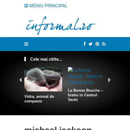
MENIU PRINCIPAL
Cele mai citite...
La Bonne Bouche –
Cum sa te
bistro in Centrul
intr-o sire
Vidra, animal de
Vechi
companie