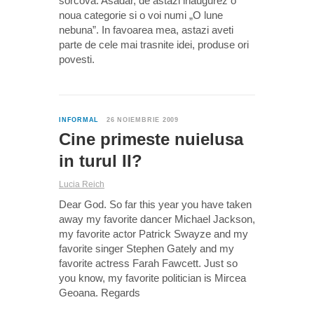
sorcova. Asadar, de astazi inaugurez o
noua categorie si o voi numi „O lune
nebuna”. In favoarea mea, astazi aveti
parte de cele mai trasnite idei, produse ori
povesti.
2
INFORMAL
26 NOIEMBRIE 2009
Cine primeste nuielusa
in turul II?
Lucia Reich
Dear God. So far this year you have taken
away my favorite dancer Michael Jackson,
my favorite actor Patrick Swayze and my
favorite singer Stephen Gately and my
favorite actress Farah Fawcett. Just so
you know, my favorite politician is Mircea
Geoana. Regards