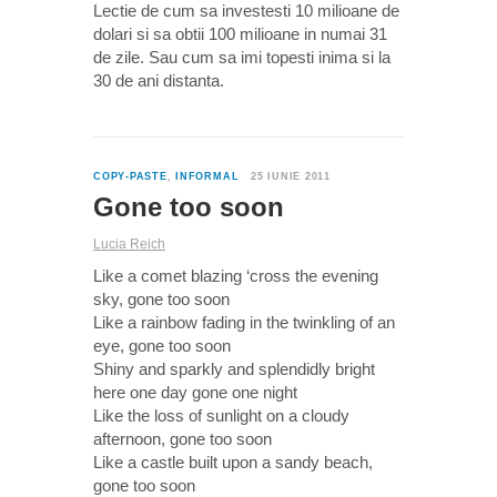
Lectie de cum sa investesti 10 milioane de
dolari si sa obtii 100 milioane in numai 31
de zile. Sau cum sa imi topesti inima si la
30 de ani distanta.
0
COPY-PASTE
,
INFORMAL
25 IUNIE 2011
Gone too soon
Lucia Reich
Like a comet blazing ‘cross the evening
sky, gone too soon
Like a rainbow fading in the twinkling of an
eye, gone too soon
Shiny and sparkly and splendidly bright
here one day gone one night
Like the loss of sunlight on a cloudy
afternoon, gone too soon
Like a castle built upon a sandy beach,
gone too soon