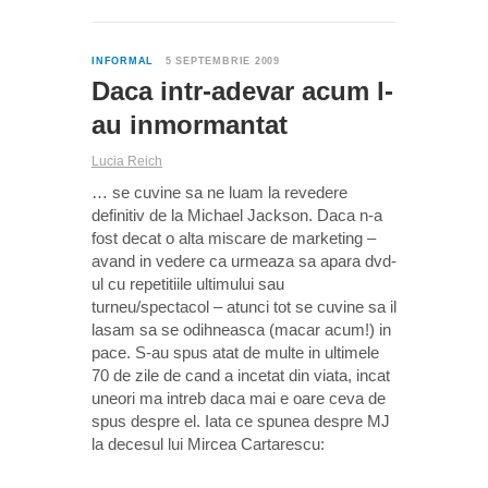
2
INFORMAL
5 SEPTEMBRIE 2009
Daca intr-adevar acum l-
au inmormantat
Lucia Reich
… se cuvine sa ne luam la revedere
definitiv de la Michael Jackson. Daca n-a
fost decat o alta miscare de marketing –
avand in vedere ca urmeaza sa apara dvd-
ul cu repetitiile ultimului sau
turneu/spectacol – atunci tot se cuvine sa il
lasam sa se odihneasca (macar acum!) in
pace. S-au spus atat de multe in ultimele
70 de zile de cand a incetat din viata, incat
uneori ma intreb daca mai e oare ceva de
spus despre el. Iata ce spunea despre MJ
la decesul lui Mircea Cartarescu: