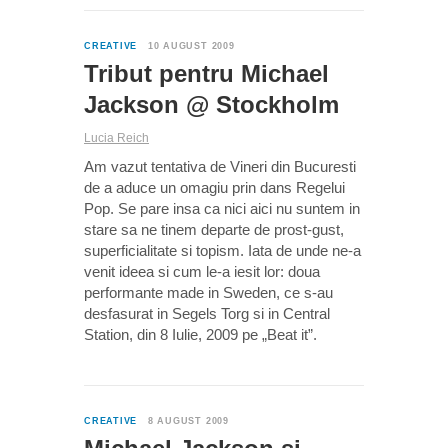
0
CREATIVE
10 AUGUST 2009
Tribut pentru Michael
Jackson @ Stockholm
Lucia Reich
Am vazut tentativa de Vineri din Bucuresti
de a aduce un omagiu prin dans Regelui
Pop. Se pare insa ca nici aici nu suntem in
stare sa ne tinem departe de prost-gust,
superficialitate si topism. Iata de unde ne-a
venit ideea si cum le-a iesit lor: doua
performante made in Sweden, ce s-au
desfasurat in Segels Torg si in Central
Station, din 8 Iulie, 2009 pe „Beat it”.
0
CREATIVE
8 AUGUST 2009