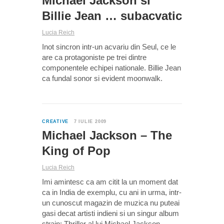
Michael Jackson si
Billie Jean … subacvatic
Lucia Reich
Inot sincron intr-un acvariu din Seul, ce le
are ca protagoniste pe trei dintre
componentele echipei nationale. Billie Jean
ca fundal sonor si evident moonwalk.
0
CREATIVE
7 IULIE 2009
Michael Jackson – The
King of Pop
Lucia Reich
Imi amintesc ca am citit la un moment dat
ca in India de exemplu, cu ani in urma, intr-
un cunoscut magazin de muzica nu puteai
gasi decat artisti indieni si un singur album
strain: Thriller al lui Michael Jackson.