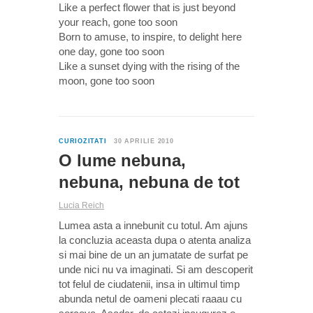
Like a perfect flower that is just beyond
your reach, gone too soon
Born to amuse, to inspire, to delight here
one day, gone too soon
Like a sunset dying with the rising of the
moon, gone too soon
0
CURIOZITATI
30 APRILIE 2010
O lume nebuna,
nebuna, nebuna de tot
Lucia Reich
Lumea asta a innebunit cu totul. Am ajuns
la concluzia aceasta dupa o atenta analiza
si mai bine de un an jumatate de surfat pe
unde nici nu va imaginati. Si am descoperit
tot felul de ciudatenii, insa in ultimul timp
abunda netul de oameni plecati raaau cu