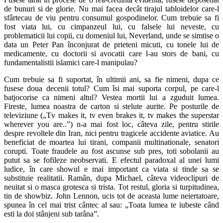
de bunuri si de glorie. Nu mai facea decât tirajul tabloidelor care-l
sfârtecau de viu pentru consumul gospodinelor. Cum trebuie sa fi
fost viata lui, cu cimpanzeul lui, cu falsele lui neveste, cu
problematicii lui copii, cu domeniul lui, Neverland, unde se simtise o
data un Peter Pan înconjurat de prieteni micuti, cu tonele lui de
medicamente, cu doctorii si avocatii care l-au stors de bani, cu
fundamentalistii islamici care-l manipulau?
Cum trebuie sa fi suportat, în ultimii ani, sa fie nimeni, dupa ce
fusese doua decenii totul? Cum îsi mai suporta corpul, pe care-l
batjocorise ca nimeni altul? Vestea mortii lui a zguduit lumea.
Fireste, lumea noastra de carton si stelute aurite. Pe posturile de
televiziune („Tv makes it, tv even brakes it, tv makes the superstar
wherever you are..”) n-a mai fost loc, câteva zile, pentru stirile
despre revoltele din Iran, nici pentru tragicele accidente aviatice. Au
beneficiat de moartea lui tirani, companii multinationale, senatori
corupti. Toate fraudele au fost ascunse sub pres, toti sobolanii au
putut sa se fofileze neobservati. E efectul paradoxal al unei lumi
ludice, în care showul e mai important ca viata si tinde sa se
substituie realitatii. Ramân, dupa Michael, câteva videoclipuri de
neuitat si o masca grotesca si trista. Tot restul, gloria si turpitudinea,
tin de showbiz. John Lennon, ucis tot de aceasta lume neiertatoare,
spunea în cel mai trist cântec al sau: „Toata lumea te iubeste când
esti la doi stânjeni sub tarâna”.