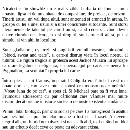
Nicaieri ca în showbiz nu e mai vizibila barbaria de fond a lumii
noastre, lipsa ei de umanitate, de compasiune, de proiect, de orizont.
Tinerii artisti, un val dupa altul, sunt antrenati si aruncati în arena, în
groapa cu lei a unei uzuri si a unei concurente sufocante. Sunt storsi
literalmente de talentul pe care-l au si, când cedeaza, când devin
epave ciuruite de alcool, sex si droguri, sunt aruncati afara, pur si
simplu, si vin altii în locul lor.
Sunt gladiatorii, cytarezii si pugilistii vremii noastre, mirosind a
„blood, sweat and tears”, si care-si distrug viata în locul nostru, al
tuturor. Ce figura tragica si grotesca acest Jacko! Muzica lui aproape
ca n-are legatura cu efigia sa, cu personajul pe care, asemenea lui
Pygmalion, l-a sculptat în propria lui carne.
Într-o piesa a lui Camus, împaratul Caligula era întrebat ce-si mai
poate dori, el, care avea totul si totusi era monstruos de nefericit.
„Vreau luna de pe cer”, a spus el. Si Michael pare sa fi vrut luna.
Frumosul adolescent cu par cârliontat care vânduse mai multe
discuri decât oricine în istorie simtea o neliniste existentiala adânca.
Primul tabu biologic, psihic si social pe care l-a transgresat în asaltul
sau nesabuit asupra limitelor umane a fost cel al rasei. A devenit
negrul alb, un hibrid nemaivazut si neclasificabil, mai curând un idol
sau un arhetip decât ceva ce poate cu adevarat exista.