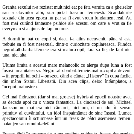
Granita sexului n-a rezistat mult nici ea: pe fata varuita ca a gheiselor
sau a clovnilor albi, si-a pictat trasaturi femeiesti. Scandalurile
sexuale din acea epoca nu par sa fi avut vreun fundament real. Au
fost mai curând fantasme psihice ale acestui om care a vrut sa fie
everyman si a ajuns de fapt no one.
A dormit în pat cu copii si, daca i-a atins necuvenit, pâna si asta
trebuie sa fi fost nesexual, dintr-o curiozitate copilareasca. Fiindca
negrul-alb-barbat-femeie era si matur-copil, fara sa fie, de fapt nici
una, nici alta.
Ultima limita a acestui mare melancolic ce alerga dupa luna a fost
însasi umanitatea sa. Negrul-alb-barbat-femeie-matur-copil a devenit
– în propriii lui ochi – om-zeu când a cântat „History” în cupa facliei
din mâna Statuii Libertatii. Din acea clipa, deloc întâmplator, a
început prabusirea.
Cel mai îndraznet (dar si mai grotesc) hybris al epocii noastre avea
sa decada apoi cu o viteza fantastica. La cincizeci de ani, Michael
Jackson nu mai era nici cântaret, nici om, ci un idol în sensul
primitiv al cuvântului, un idol înspaimântat de sine însusi. Lumea
spectacolului îl schimbase într-un freak de bâlci asemenea femeii-
paianjen sau omului-elefant.
Fusese târât în procese de o rea-credinta evidenta, fusese deposedat