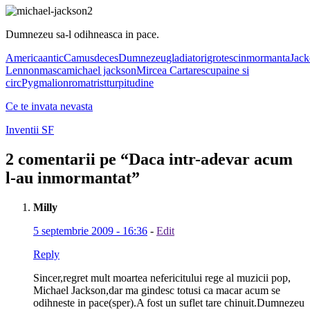
Dumnezeu sa-l odihneasca in pace.
America
antic
Camus
deces
Dumnezeu
gladiatori
grotesc
inmormanta
Jack
Lennon
masca
michael jackson
Mircea Cartarescu
paine si
circ
Pygmalion
roma
trist
turpitudine
Ce te invata nevasta
Inventii SF
2 comentarii pe “
Daca intr-adevar acum
l-au inmormantat
”
Milly
5 septembrie 2009 - 16:36
-
Edit
Reply
Sincer,regret mult moartea nefericitului rege al muzicii pop,
Michael Jackson,dar ma gindesc totusi ca macar acum se
odihneste in pace(sper).A fost un suflet tare chinuit.Dumnezeu