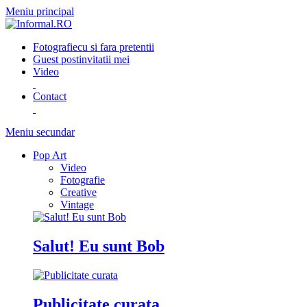
Meniu principal
Fotografie
cu si fara pretentii
Guest post
invitatii mei
Video
Contact
Meniu secundar
Pop Art
Video
Fotografie
Creative
Vintage
Salut! Eu sunt Bob
Publicitate curata