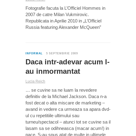
Fotografie facuta la L’Officiel Hommes in
2007 de catre Milan Vukmirovic.
Republicata in Aprilie 2010 in „L’Officiel
Russia featuring Alexander McQueen”
2
INFORMAL
5 SEPTEMBRIE 2009
Daca intr-adevar acum l-
au inmormantat
Lucia Reich
… se cuvine sa ne luam la revedere
definitiv de la Michael Jackson. Daca n-a
fost decat o alta miscare de marketing –
avand in vedere ca urmeaza sa apara dvd-
ul cu repetitiile ultimului sau
turneu/spectacol – atunci tot se cuvine sa il
lasam sa se odihneasca (macar acum!) in
pace. S-au spus atat de multe in ultimele