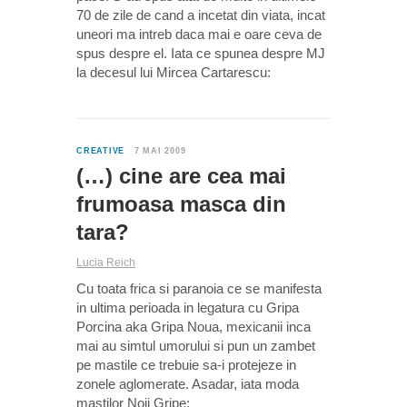
70 de zile de cand a incetat din viata, incat
uneori ma intreb daca mai e oare ceva de
spus despre el. Iata ce spunea despre MJ
la decesul lui Mircea Cartarescu:
0
CREATIVE
7 MAI 2009
(…) cine are cea mai
frumoasa masca din
tara?
Lucia Reich
Cu toata frica si paranoia ce se manifesta
in ultima perioada in legatura cu Gripa
Porcina aka Gripa Noua, mexicanii inca
mai au simtul umorului si pun un zambet
pe mastile ce trebuie sa-i protejeze in
zonele aglomerate. Asadar, iata moda
mastilor Noii Gripe: