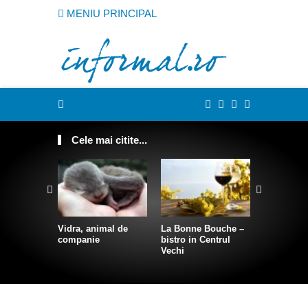
MENIU PRINCIPAL
Cele mai citite...
Vidra, animal de
La Bonne Bouche –
Cum sa te
companie
bistro in Centrul
intr-o sire
Vechi