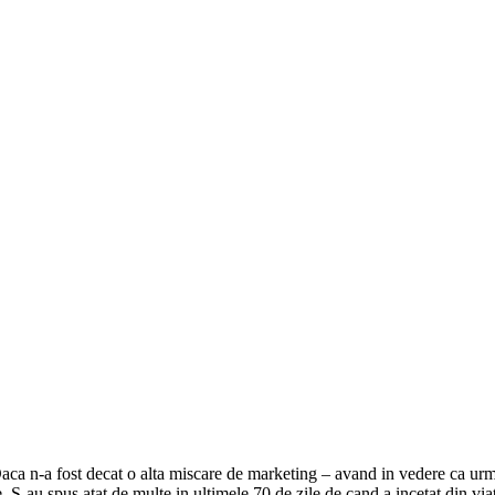
ca n-a fost decat o alta miscare de marketing – avand in vedere ca urme
 S-au spus atat de multe in ultimele 70 de zile de cand a incetat din via