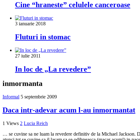
Cine “hraneste” celulele canceroase
3 ianuarie 2018
Fluturi in stomac
27 iulie 2011
In loc de „La revedere”
inmormanta
Informal
5 septembrie 2009
Daca intr-adevar acum l-au inmormantat
1 Views
2
Lucia Reich
… se cuvine sa ne luam la revedere definitiv de la Michael Jackson. Da
atunci tot se cuvine sa il lasam sa se odihneasca (macar acum!) in pace.