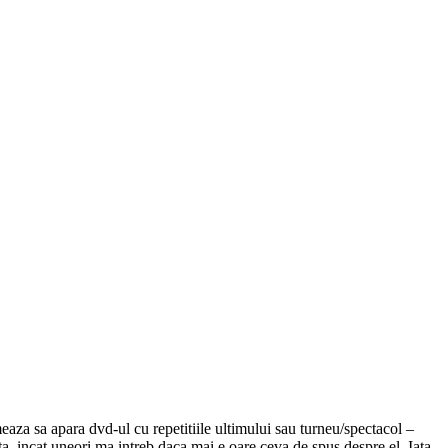
aza sa apara dvd-ul cu repetitiile ultimului sau turneu/spectacol –
ta, incat uneori ma intreb daca mai e oare ceva de spus despre el. Iata