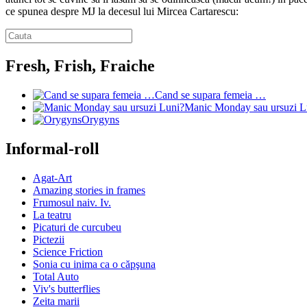
ce spunea despre MJ la decesul lui Mircea Cartarescu:
Fresh, Frish, Fraiche
Cand se supara femeia …
Manic Monday sau ursuzi L
Orygyns
Informal-roll
Agat-Art
Amazing stories in frames
Frumosul naiv. Iv.
La teatru
Picaturi de curcubeu
Pictezii
Science Friction
Sonia cu inima ca o căpşuna
Total Auto
Viv's butterflies
Zeita marii