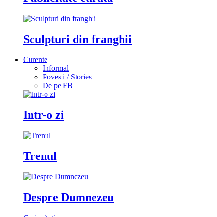
Sculpturi din franghii
Curente
Informal
Povesti / Stories
De pe FB
Intr-o zi
Trenul
Despre Dumnezeu