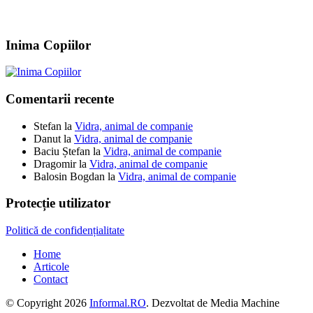
Inima Copiilor
Comentarii recente
Stefan
la
Vidra, animal de companie
Danut
la
Vidra, animal de companie
Baciu Ștefan
la
Vidra, animal de companie
Dragomir
la
Vidra, animal de companie
Balosin Bogdan
la
Vidra, animal de companie
Protecție utilizator
Politică de confidențialitate
Home
Articole
Contact
© Copyright 2026
Informal.RO
. Dezvoltat de Media Machine