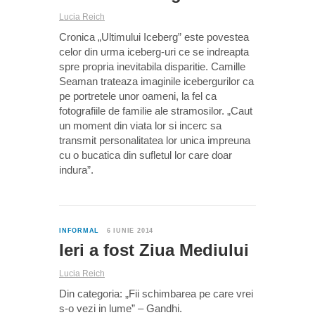
Lucia Reich
Cronica „Ultimului Iceberg” este povestea
celor din urma iceberg-uri ce se indreapta
spre propria inevitabila disparitie. Camille
Seaman trateaza imaginile icebergurilor ca
pe portretele unor oameni, la fel ca
fotografiile de familie ale stramosilor. „Caut
un moment din viata lor si incerc sa
transmit personalitatea lor unica impreuna
cu o bucatica din sufletul lor care doar
indura”.
0
INFORMAL
6 IUNIE 2014
Ieri a fost Ziua Mediului
Lucia Reich
Din categoria: „Fii schimbarea pe care vrei
s-o vezi in lume” – Gandhi.