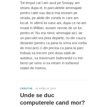
Tot timpul cat l-am avut pe Snoopy am
strans dupa el, in parculetele amenajate
pentru catei sau daca mai ieseam pe
strada, pe aleile din zonele in care am
locuit. In ultimii lui sase ani, dupa ce ne-am
mutat in Militari, aveam nevoie de un loc
pentru el. Nu era nimic amenajat aici, iar
un parculet era prea departe, nu din cauza
distantei (pentru ca pana la urma era vorba
de miscare) ci din pricina ca pana la parc
trebuia sa trecem prin doua statii de
autobuz, sa traversam bulevardul cu trei
benzi pe sens si sa intram in turbionul
statiei de metrou.
0
CREATIVE
23 APRILIE 2014
Unde se duc
computerele cand mor?