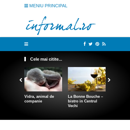
MENIU PRINCIPAL
Cele mai citite...
Vidra, animal de
La Bonne Bouche –
Cum sa te
companie
bistro in Centrul
intr-o sire
Vechi