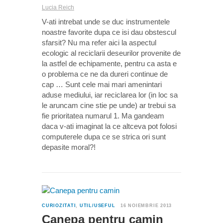
Lucia Reich
V-ati intrebat unde se duc instrumentele
noastre favorite dupa ce isi dau obstescul
sfarsit? Nu ma refer aici la aspectul
ecologic al reciclarii deseurilor provenite de
la astfel de echipamente, pentru ca asta e
o problema ce ne da dureri continue de
cap … Sunt cele mai mari amenintari
aduse mediului, iar reciclarea lor (in loc sa
le aruncam cine stie pe unde) ar trebui sa
fie prioritatea numarul 1. Ma gandeam
daca v-ati imaginat la ce altceva pot folosi
computerele dupa ce se strica ori sunt
depasite moral?!
1
CURIOZITATI
,
UTIL/USEFUL
16 NOIEMBRIE 2013
Canepa pentru camin