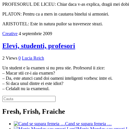
PROFESORUL DE LICEU: Chiar daca v-as explica, dragii mei dobitoci
PLATON: Pentru ca a mers in cautarea binelui si armoniei.
ARISTOTEL: Este in natura puilor sa traverseze strazi.
Creative
4 septembrie 2009
Elevi, studenti, profesori
2 Views
0
Lucia Reich
Un student e la examen si nu prea stie. Profesorul ii zice:
– Macar stii ce-i aia examen?
– Da, este atunci cand doi oameni inteligenti vorbesc intre ei.
– Si daca unul dintre ei este idiot?
– Celalalt nu ia examenul.
Fresh, Frish, Fraiche
Cand se supara femeia …
Manic Monday sau ursuzi L