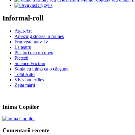
Orygyns
Informal-roll
Agat-Art
Amazing stories in frames
Frumosul naiv. Iv.
La teatru
Picaturi de curcubeu
Pictezii
Science Friction
Sonia cu inima ca o căpşuna
Total Auto
Viv's butterflies
Zeita marii
Inima Copiilor
Comentarii recente