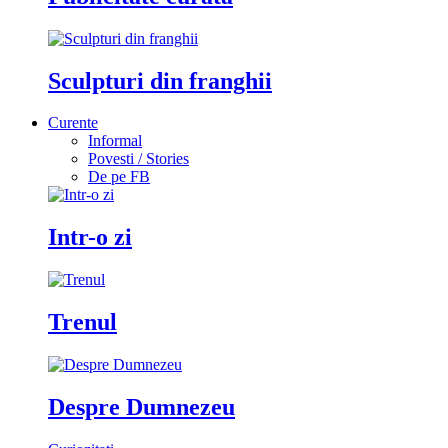
Sculpturi din franghii
Curente
Informal
Povesti / Stories
De pe FB
Intr-o zi
Trenul
Despre Dumnezeu