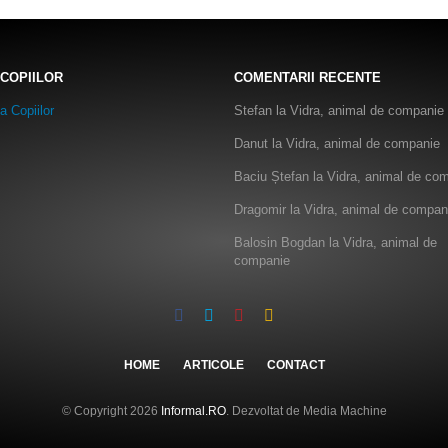
 COPIILOR
COMENTARII RECENTE
Stefan
la
Vidra, animal de companie
Danut
la
Vidra, animal de companie
Baciu Ștefan
la
Vidra, animal de co
Dragomir
la
Vidra, animal de compan
Balosin Bogdan
la
Vidra, animal de
companie
HOME
ARTICOLE
CONTACT
© Copyright 2026
Informal.RO
. Dezvoltat de Media Machine