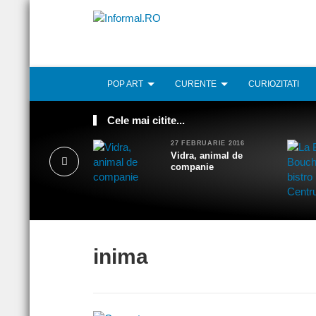
POP ART
CURENTE
CURIOZITATI
Cele mai citite...
27 FEBRUARIE 2016
Vidra, animal de
companie
inima