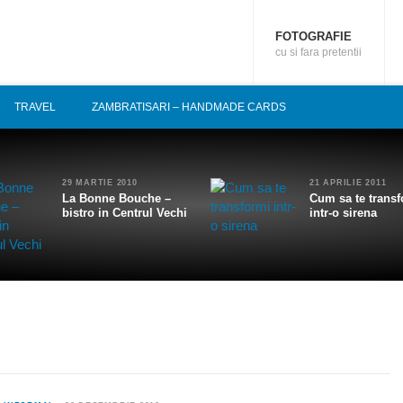
FOTOGRAFIE
cu si fara pretentii
TRAVEL
ZAMBRATISARI – HANDMADE CARDS
29 MARTIE 2010
21 APRILIE 2011
La Bonne Bouche –
Cum sa te transf
bistro in Centrul Vechi
intr-o sirena