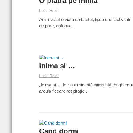
O piatra pe inima
Lucia Reich
Am invatat o viata ca bautul, lipsa unei activitati 
de porc, cafeaua…
Inima și …
Lucia Reich
„Inima și … Intr-o dimineață inima stătea ghemuit
arcuia fiecare respirație…
Cand dormi