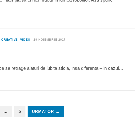
0
CREATIVE
,
VIDEO
29 NOIEMBRIE 2017
se retrage alaturi de iubita sticla, insa diferenta – in cazul…
…
5
URMATOR →