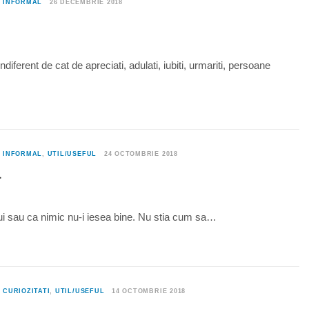
0
INFORMAL
26 DECEMBRIE 2018
diferent de cat de apreciati, adulati, iubiti, urmariti, persoane
0
INFORMAL
,
UTIL/USEFUL
24 OCTOMBRIE 2018
a
alui sau ca nimic nu-i iesea bine. Nu stia cum sa…
0
CURIOZITATI
,
UTIL/USEFUL
14 OCTOMBRIE 2018