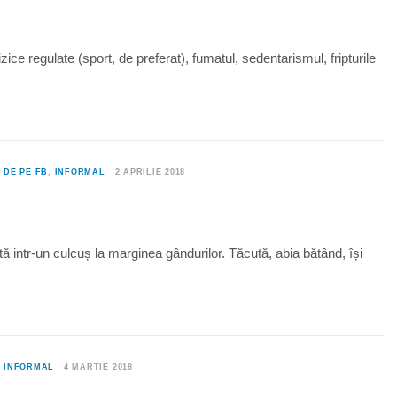
fizice regulate (sport, de preferat), fumatul, sedentarismul, fripturile
0
DE PE FB
,
INFORMAL
2 APRILIE 2018
ă intr-un culcuș la marginea gândurilor. Tăcută, abia bătând, își
0
INFORMAL
4 MARTIE 2018