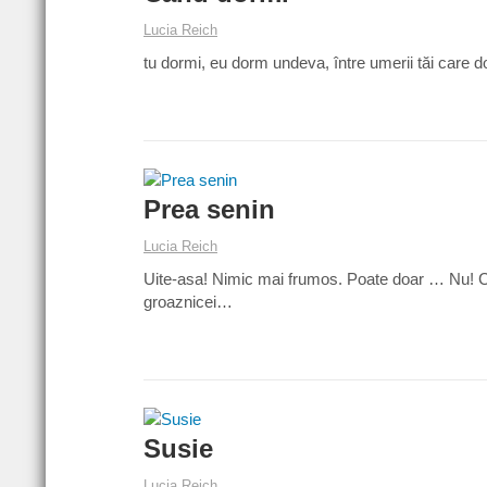
Lucia Reich
tu dormi, eu dorm undeva, între umerii tăi care 
Prea senin
Lucia Reich
Uite-asa! Nimic mai frumos. Poate doar … Nu! Ch
groaznicei…
Susie
Lucia Reich