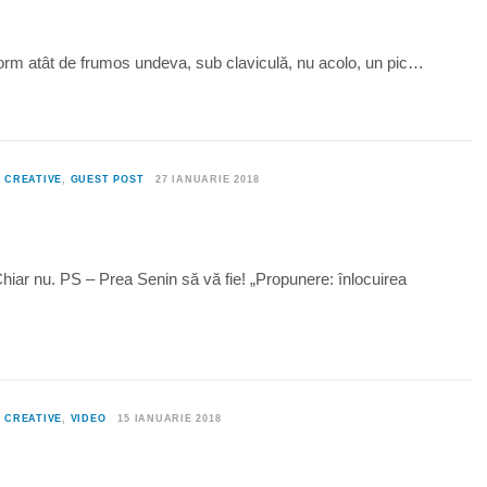
dorm atât de frumos undeva, sub claviculă, nu acolo, un pic…
0
CREATIVE
,
GUEST POST
27 IANUARIE 2018
iar nu. PS – Prea Senin să vă fie! „Propunere: înlocuirea
0
CREATIVE
,
VIDEO
15 IANUARIE 2018