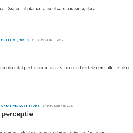
– Susie – il intalneste pe el care o iubeste, dar…
0
CREATIVE
,
VIDEO
28 DECEMBRIE 2017
ubluri atat pentru oameni cat si pentru obiectele neinsufletite pe o
0
CREATIVE
,
LOVE STORY
15 DECEMBRIE 2017
 perceptie
se intampla altfel nici macar in lumea robotilor. Asa spune