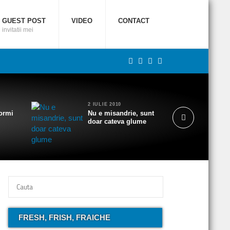
GUEST POST
VIDEO
CONTACT
invitatii mei
2 IULIE 2010
ormi
Nu e misandrie, sunt
doar cateva glume
FRESH, FRISH, FRAICHE