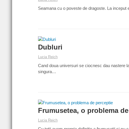
Seamana cu o poveste de dragoste. La inceput ea 
Dubluri
Lucia Reich
Cand doua universuri se ciocnesc dau nastere la d
singura…
Frumusetea, o problema de
Lucia Reich
Cu totii avem propria definitie a frumusetii si nu 