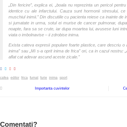
„Din fericire”, explica ei, „boala nu reprezinta un pericol pentr
identice cu ale infarctului. Cauza sunt hormonii stresului, ce
muschiul inimii.” Din discutiile cu pacienta reiese ca inainte de i
si jumatate in urma, sotul ei murise de cancer pulmonar, dupa 4
noapte, fara sa se crute, iar dupa moartea lui, avusese luni intr
viata o imbolnavise – ii zdrobise inima.
Exista cateva expresii populare foarte plastice, care descriu 
inima” sau „Mi s-a oprit inima de frica” ori, ca in cazul nostru: 
aflat cat adevar ascund aceste zicale.”
cafea
editor
frica
fumat
furie
inima
sport
Importanta cuvintelor
Ce
Comentati?