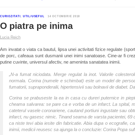
CURIOZITATI
,
UTIL/USEFUL
14 OCTOMBRIE 2018
O piatra pe inima
Lucia Reich
Am invatat o viata ca bautul, lipsa unei activitati fizice regulate (sport
de porc, cafeaua sunt dusmanii unei inimi sanatoase. Cine-ar fi crezu
putine cuvinte, universul afectiv, ne ameninta sanatatea inimii.
„N-a fumat niciodata. Merge regulat la inot. Valorile colesterol
normala. Corina (numele e schimbat) este un model de persoana
fumatorii, supraponderalii, hipertensivii sau bolnavii de diabet. 
Corina se prabuseste la ea in casa cu dureri puternice in piept, 
cheama salvarea: se pare ca e vorba de un infarct. La spital, 
cateterul vasele coronariene, cautand portiuni ingustate sau ob
infarct, nu gasesc nimic. Tinand seama de varsta pacientei, 69 d
ca niste tevi abia iesite din fabricatie. Abia dupa o ecografie, 
inimii, medicii reusesc sa ajunga la o concluzie: Corina Popa suf