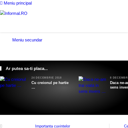
Meniu principal
Meniu secundar
POP ART
CURENTE
CURIOZITATI
TRAVEL
ZA
Ar putea sa-ti placa...
24 DECEMBRIE 2018
8 DECEMBRI
Cu creionul pe hartie
Daca ne-am
…
sens inve
Importanta cuvintelor
Ce