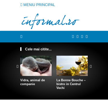
MENIU PRINCIPAL
Cele mai citite...
Vidra, animal de
La Bonne Bouche –
Cum sa te
companie
bistro in Centrul
intr-o sire
Vechi