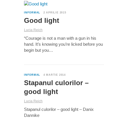
0
INFORMAL
2 APRILIE 2015
Good light
Lucia Reich
“Courage is not a man with a gun in his
hand. It’s knowing you’re licked before you
begin but you…
0
INFORMAL
4 MARTIE 2014
Stapanul culorilor –
good light
Lucia Reich
Stapanul culorilor – good light – Danix
Dannike