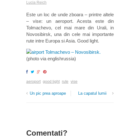
Lucia Reich
Este un loc de unde zboara – printre altele
– vise: un aeroport. Acesta este din
Tolmachevo, cel mai mare din Urali, in
Novosibirsk, una din cele mai importante
rute intre Europa si Asia. Good light.
(photo via englishrussia)
aeroport
good light
rute
vise
Un pic prea aproape
La capatul lumii
Comentati?