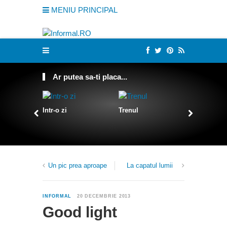
MENIU PRINCIPAL
Ar putea sa-ti placa...
Intr-o zi
Trenul
Despre D
Un pic prea aproape
La capatul lumii
0
INFORMAL
20 DECEMBRIE 2013
Good light