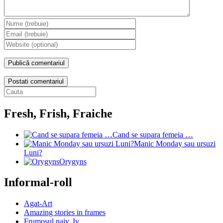
Postati comentariul
Fresh, Frish, Fraiche
Cand se supara femeia …
Manic Monday sau ursuzi
Luni?
Orygyns
Informal-roll
Agat-Art
Amazing stories in frames
Frumosul naiv. Iv.