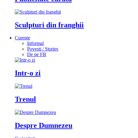
Sculpturi din franghii
Curente
Informal
Povesti / Stories
De pe FB
Intr-o zi
Trenul
Despre Dumnezeu