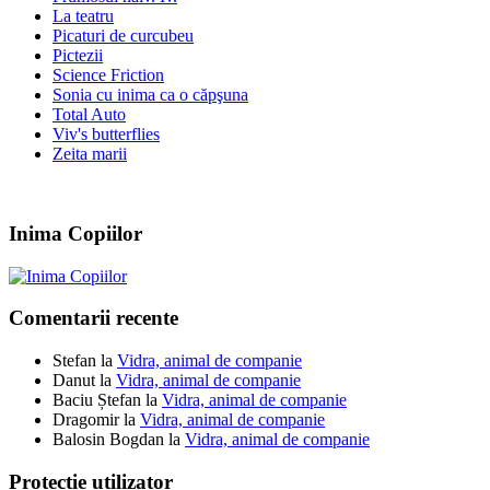
La teatru
Picaturi de curcubeu
Pictezii
Science Friction
Sonia cu inima ca o căpşuna
Total Auto
Viv's butterflies
Zeita marii
Inima Copiilor
Comentarii recente
Stefan
la
Vidra, animal de companie
Danut
la
Vidra, animal de companie
Baciu Ștefan
la
Vidra, animal de companie
Dragomir
la
Vidra, animal de companie
Balosin Bogdan
la
Vidra, animal de companie
Protecție utilizator