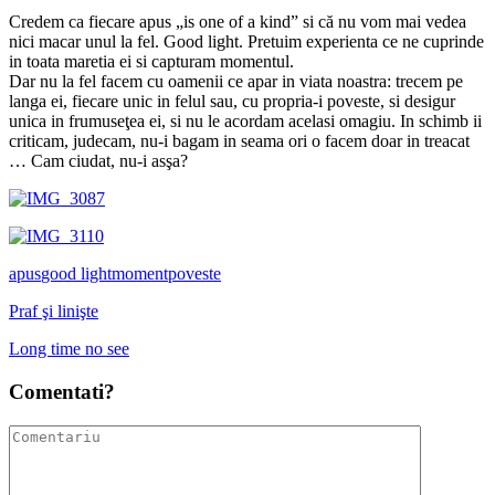
Credem ca fiecare apus „is one of a kind” si că nu vom mai vedea
nici macar unul la fel. Good light. Pretuim experienta ce ne cuprinde
in toata maretia ei si capturam momentul.
Dar nu la fel facem cu oamenii ce apar in viata noastra: trecem pe
langa ei, fiecare unic in felul sau, cu propria-i poveste, si desigur
unica in frumuseţea ei, si nu le acordam acelasi omagiu. In schimb ii
criticam, judecam, nu-i bagam in seama ori o facem doar in treacat
… Cam ciudat, nu-i asşa?
apus
good light
moment
poveste
Praf şi linişte
Long time no see
Comentati?