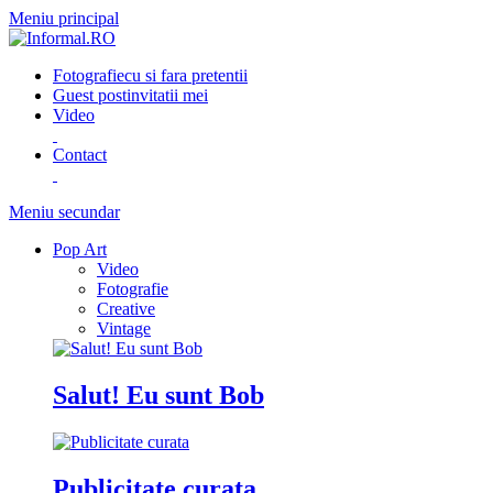
Meniu principal
Fotografie
cu si fara pretentii
Guest post
invitatii mei
Video
Contact
Meniu secundar
Pop Art
Video
Fotografie
Creative
Vintage
Salut! Eu sunt Bob
Publicitate curata