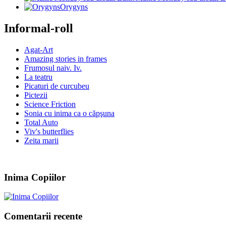
Orygyns
Informal-roll
Agat-Art
Amazing stories in frames
Frumosul naiv. Iv.
La teatru
Picaturi de curcubeu
Pictezii
Science Friction
Sonia cu inima ca o căpşuna
Total Auto
Viv's butterflies
Zeita marii
Inima Copiilor
Comentarii recente