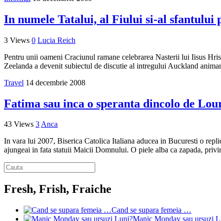
In numele Tatalui, al Fiului si-al sfantului 
3 Views
0
Lucia Reich
Pentru unii oameni Craciunul ramane celebrarea Nasterii lui Iisus Hrist
Zeelanda a devenit subiectul de discutie al intregului Auckland animand 
Travel
14 decembrie 2008
Fatima sau inca o speranta dincolo de Lou
43 Views
3
Anca
In vara lui 2007, Biserica Catolica Italiana aducea in Bucuresti o repl
ajungeai in fata statuii Maicii Domnului. O piele alba ca zapada, privir
Fresh, Frish, Fraiche
Cand se supara femeia …
Manic Monday sau ursuzi L