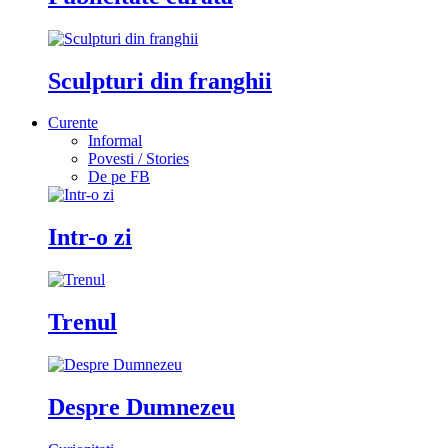
Sculpturi din franghii
Curente
Informal
Povesti / Stories
De pe FB
Intr-o zi
Trenul
Despre Dumnezeu