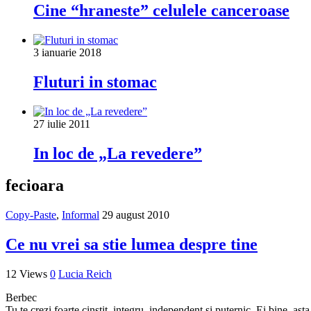
Cine “hraneste” celulele canceroase
3 ianuarie 2018
Fluturi in stomac
27 iulie 2011
In loc de „La revedere”
fecioara
Copy-Paste
,
Informal
29 august 2010
Ce nu vrei sa stie lumea despre tine
12 Views
0
Lucia Reich
Berbec
Tu te crezi foarte cinstit, integru, independent si puternic. Ei bine, asta e