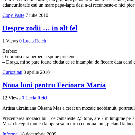
adancurile tale esti un mare papa-lapta desi n-ai recunoaste-o nici pica
Copy-Paste
7 iulie 2010
Despre zodii … in alt fel
1 Views
0
Lucia Reich
Berbec:
O domnisoara berbec ii spune prietenei:
– Draga, mi se pare foarte ciudat ce se intampla: de fiecare data cand c
Curiozitati
3 aprilie 2010
Noua luni pentru Fecioara Maria
12 Views
0
Lucia Reich
Artista ukrainiana Oksana Mas a creat un mozaic neobisnuit: portretul
Prezentarea mozaicului – ce cantareste 2,5 tone, are 7 m lungime pe 7 
Mas a inceput munca la opera sa in urma cu noua luni, pictand la inceput
Informal
18 decembrie 2009