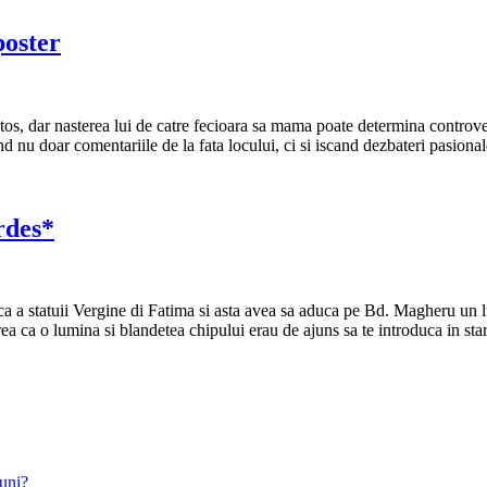
poster
os, dar nasterea lui de catre fecioara sa mama poate determina controver
nu doar comentariile de la fata locului, ci si iscand dezbateri pasionale
rdes*
ica a statuii Vergine di Fatima si asta avea sa aduca pe Bd. Magheru un 
ea ca o lumina si blandetea chipului erau de ajuns sa te introduca in sta
uni?