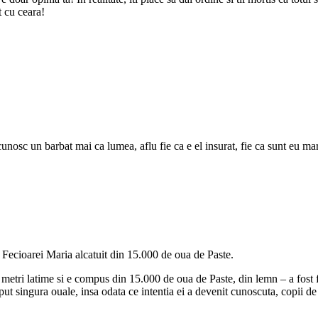
t cu ceara!
unosc un barbat mai ca lumea, aflu fie ca e el insurat, fie ca sunt eu mar
 Fecioarei Maria alcatuit din 15.000 de oua de Paste.
metri latime si e compus din 15.000 de oua de Paste, din lemn – a fost 
 singura ouale, insa odata ce intentia ei a devenit cunoscuta, copii de pe