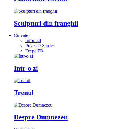
Sculpturi din franghii
Curente
Informal
Povesti / Stories
De pe FB
Intr-o zi
Trenul
Despre Dumnezeu