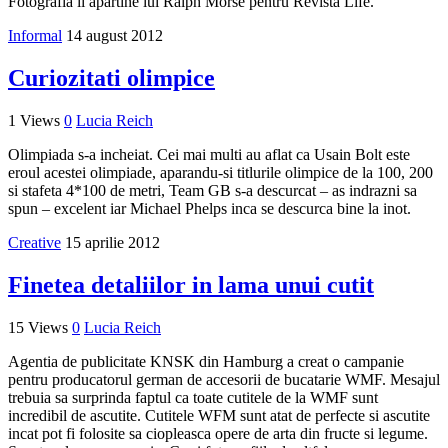
Fotografia ii apartine lui Ralph Morse pentru Revista Life.
Informal
14 august 2012
Curiozitati olimpice
1 Views
0
Lucia Reich
Olimpiada s-a incheiat. Cei mai multi au aflat ca Usain Bolt este
eroul acestei olimpiade, aparandu-si titlurile olimpice de la 100, 200
si stafeta 4*100 de metri, Team GB s-a descurcat – as indrazni sa
spun – excelent iar Michael Phelps inca se descurca bine la inot.
Creative
15 aprilie 2012
Finetea detaliilor in lama unui cutit
15 Views
0
Lucia Reich
Agentia de publicitate KNSK din Hamburg a creat o campanie
pentru producatorul german de accesorii de bucatarie WMF. Mesajul
trebuia sa surprinda faptul ca toate cutitele de la WMF sunt
incredibil de ascutite. Cutitele WFM sunt atat de perfecte si ascutite
incat pot fi folosite sa ciopleasca opere de arta din fructe si legume.