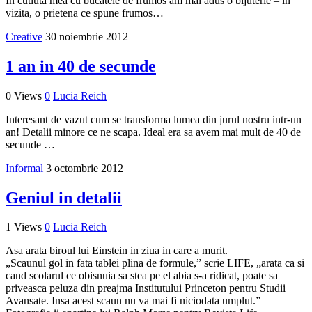
In cutiuta mea cu bucatele de frumos am mai adus o bijuterie – in
vizita, o prietena ce spune frumos…
Creative
30 noiembrie 2012
1 an in 40 de secunde
0 Views
0
Lucia Reich
Interesant de vazut cum se transforma lumea din jurul nostru intr-un
an! Detalii minore ce ne scapa. Ideal era sa avem mai mult de 40 de
secunde …
Informal
3 octombrie 2012
Geniul in detalii
1 Views
0
Lucia Reich
Asa arata biroul lui Einstein in ziua in care a murit.
„Scaunul gol in fata tablei plina de formule,” scrie LIFE, „arata ca si
cand scolarul ce obisnuia sa stea pe el abia s-a ridicat, poate sa
priveasca peluza din preajma Institutului Princeton pentru Studii
Avansate. Insa acest scaun nu va mai fi niciodata umplut.”