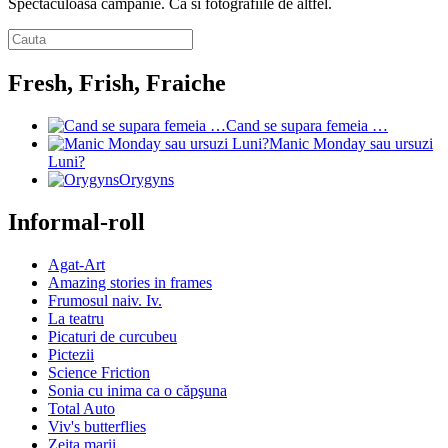
Spectaculoasa campanie. Ca si fotografiile de altfel.
Fresh, Frish, Fraiche
Cand se supara femeia …
Manic Monday sau ursuzi
Luni?
Orygyns
Informal-roll
Agat-Art
Amazing stories in frames
Frumosul naiv. Iv.
La teatru
Picaturi de curcubeu
Pictezii
Science Friction
Sonia cu inima ca o căpşuna
Total Auto
Viv's butterflies
Zeita marii