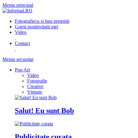
Meniu principal
Fotografie
cu si fara pretentii
Guest post
invitatii mei
Video
Contact
Meniu secundar
Pop Art
Video
Fotografie
Creative
Vintage
Salut! Eu sunt Bob
Publicitate curata