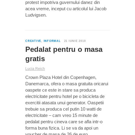
protest impotriva guvernului danez din
acea vreme, inceput cu articolul lui Jacob
Ludvigsen.
0
CREATIVE
,
INFORMAL
21 IUNIE 2010
Pedalat pentru o masa
gratis
Lucia Reich
Crown Plaza Hotel din Copenhagen,
Danemarca, ofera o masa gratuita oricarui
oaspete ce este in stare sa produca
electricitate pentru hotel pe o bicicleta de
exercitii atasata unui generator. Oaspetii
trebuie sa produca cel putin 10 watti de
electricitate – cam vreo 15 minute de
pedalat pentru cineva care se afla intr-o
forma buna fizica. Li se va da apoi un
voucher de masa de 26 de euro.