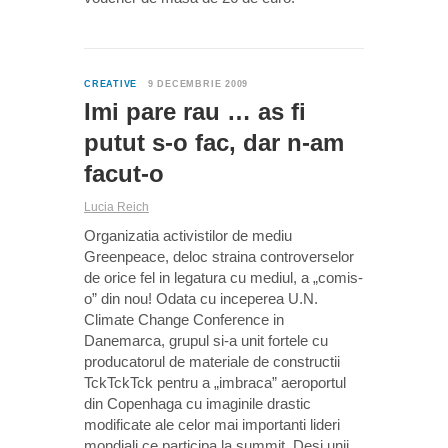
0
CREATIVE
9 DECEMBRIE 2009
Imi pare rau … as fi
putut s-o fac, dar n-am
facut-o
Lucia Reich
Organizatia activistilor de mediu
Greenpeace, deloc straina controverselor
de orice fel in legatura cu mediul, a „comis-
o” din nou! Odata cu inceperea U.N.
Climate Change Conference in
Danemarca, grupul si-a unit fortele cu
producatorul de materiale de constructii
TckTckTck pentru a „imbraca” aeroportul
din Copenhaga cu imaginile drastic
modificate ale celor mai importanti lideri
mondiali ce participa la summit. Desi unii