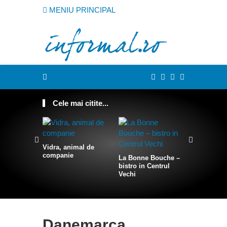
MENIU PRINCIPAL
Cele mai citite...
Vidra, animal de
companie
La Bonne Bouche –
Cum sa te
bistro in Centrul
intr-o sire
Vechi
Danemarca