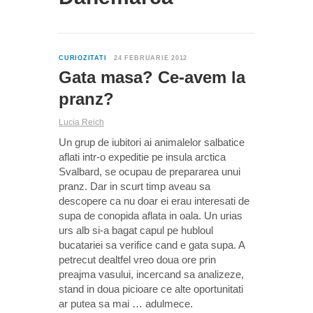
0
CURIOZITATI
24 FEBRUARIE 2012
Gata masa? Ce-avem la
pranz?
Lucia Reich
Un grup de iubitori ai animalelor salbatice
aflati intr-o expeditie pe insula arctica
Svalbard, se ocupau de prepararea unui
pranz. Dar in scurt timp aveau sa
descopere ca nu doar ei erau interesati de
supa de conopida aflata in oala. Un urias
urs alb si-a bagat capul pe hubloul
bucatariei sa verifice cand e gata supa. A
petrecut dealtfel vreo doua ore prin
preajma vasului, incercand sa analizeze,
stand in doua picioare ce alte oportunitati
ar putea sa mai … adulmece.