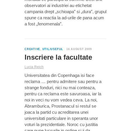
observatori ai industriei au etichetat
campania drept „schioapa” si „dura”, grupul
spune ca reactia la ad-urile de pana acum
a fost „fenomenala”.
0
CREATIVE
,
UTIL/USEFUL
16 AUGUST 2009
Inscriere la facultate
Lucia Reich
Universitatea din Copenhaga isi face
reclama … pentru admitere sau pentru a
strange fonduri, nici nu mai conteaza,
pentru ca reclama este savuroasa, iar la
noi in veci nu vom vedea ceva. La noi,
Abramburica, Prostanacul si restul se
joaca la partid cu acreditarea unei
universitati particulare in speranta unor
voturi la prezidentiale. Noroc cu justitia
care pune lucrurile in ordine si ii da