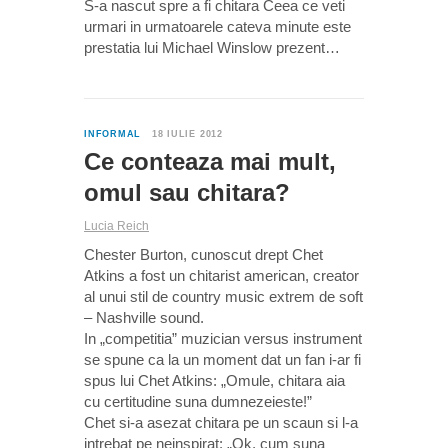
S-a nascut spre a fi chitara Ceea ce veti
urmari in urmatoarele cateva minute este
prestatia lui Michael Winslow prezent…
0
INFORMAL
18 IULIE 2012
Ce conteaza mai mult,
omul sau chitara?
Lucia Reich
Chester Burton, cunoscut drept Chet
Atkins a fost un chitarist american, creator
al unui stil de country music extrem de soft
– Nashville sound.
In „competitia” muzician versus instrument
se spune ca la un moment dat un fan i-ar fi
spus lui Chet Atkins: „Omule, chitara aia
cu certitudine suna dumnezeieste!”
Chet si-a asezat chitara pe un scaun si l-a
intrebat pe neinspirat: „Ok, cum suna