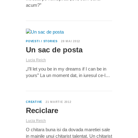
acum?”
0
POVESTI / STORIES
28 MAI 2012
Un sac de posta
Lucia Reich
„I’ll let you be in my dreams if I can be in
yours” La un moment dat, in iuresul ce-l…
0
CREATIVE
21 MARTIE 2012
Reciclare
Lucia Reich
O chitara buna isi da dovada maretiei sale
in mainile unui chitarist talentat. Un chitarist