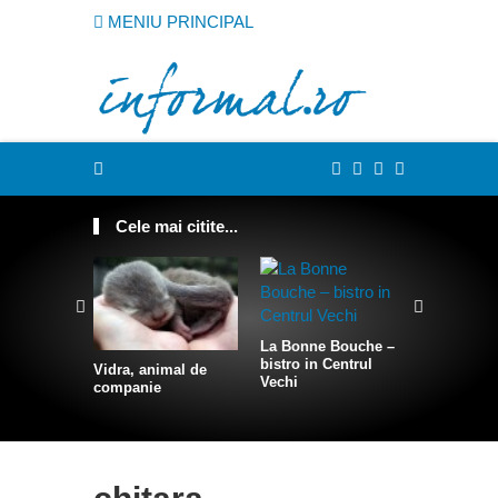
MENIU PRINCIPAL
Cele mai citite...
La Bonne Bouche –
Cum sa te
bistro in Centrul
intr-o sire
Vidra, animal de
Vechi
companie